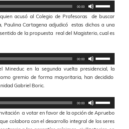
z
U
00:00
a
t
 quien acusó al Colegio de Profesoras de buscar
l
i
da, Paulina Cartagena adjudicó estas dichos a una
a
l
ntido de la propuesta real del Magisterio, cual es
s
i
t
z
e
a
U
00:00
c
l
t
del Mineduc en la segunda vuelta presidencial, la
l
a
i
como gremio de forma mayoritaria, han decidido
a
s
l
nidad Gabriel Boric.
s
t
i
d
e
z
U
e
00:00
c
a
t
F
nvitación a votar en favor de la opción de Apruebo
l
l
i
l
que colabora con el desarrollo integral de los seres
a
a
l
e