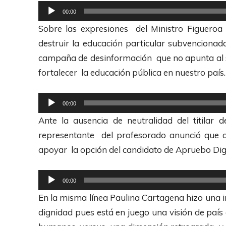
d
R
00:00
u
e
Sobre las expresiones del Ministro Figueroa
c
p
destruir la educación particular subvenciona
t
r
campaña de desinformación que no apunta al se
o
o
fortalecer la educación pública en nuestro país.
r
d
d
u
R
00:00
e
c
e
Ante la ausencia de neutralidad del titilar 
A
t
p
representante del profesorado anunció que 
u
o
r
apoyar la opción del candidato de Apruebo Dig
d
r
o
i
d
d
R
o
00:00
e
u
e
En la misma línea Paulina Cartagena hizo una i
A
c
p
dignidad pues está en juego una visión de país 
u
t
r