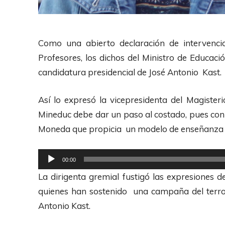
Como una abierto declaración de intervencio
Profesores, los dichos del Ministro de Educa
candidatura presidencial de José Antonio Kast.
Así lo expresó la vicepresidenta del Magister
Mineduc debe dar un paso al costado, pues con
Moneda que propicia un modelo de enseñanza 
R
00:00
e
La dirigenta gremial fustigó las expresiones
p
quienes han sostenido una campaña del terror
r
Antonio Kast.
o