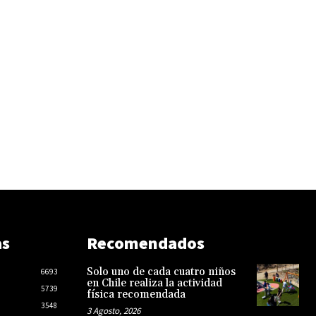
as
Recomendados
Solo uno de cada cuatro niños
6693
en Chile realiza la actividad
5739
física recomendada
3548
3 Agosto, 2026