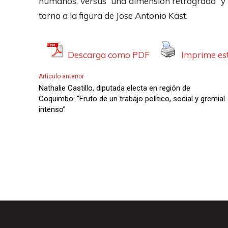
humanos, versus una dimensión retrograda y co
d
o
o
torno a la figura de Jose Antonio Kast.
i
r
d
o
d
u
e
c
Descarga como PDF
Imprime est
A
t
Artículo anterior
u
o
Nathalie Castillo, diputada electa en región de
d
r
Coquimbo: “Fruto de un trabajo político, social y gremial
i
intenso”
d
o
e
A
u
d
i
o