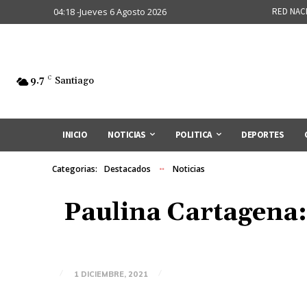
04:18 -Jueves 6 Agosto 2026
RED NAC
9.7
C
Santiago
INICIO
NOTICIAS
POLITICA
DEPORTES
Categorias:
Destacados
Noticias
Paulina Cartagena:
1 DICIEMBRE, 2021