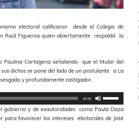
nismo electoral calificaron desde el Colegio de
ción Raúl Figueroa quien abiertamente respaldó la
io Paulina Cartagena señalando que el titular del
 sus dichos se pone del lado de un postulante a La
sesgado y profundamente castigador.
U
00:00
t
 del gobierno y de exautoridades como Paula Daza
i
 para favorecer los intereses electorales de José
l
i