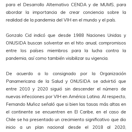
u
para el Desarrollo Alternativo CENDA y de MUMS, para
c
abordar la importancia de crear conciencia sobre la
t
realidad de la pandemia del VIH en el mundo y el país.
o
r
Gonzalo Cid indicó que desde 1988 Naciones Unidas y
d
ONUSIDA buscan solventar en el hito anual, compromisos
e
entre los países miembros para la lucha contra la
A
pandemia, así como también visibilizar su vigencia.
u
d
De acuerdo a lo consignado por l
a Organización
i
Panamericana de la Salud y ONUSIDA se advirtió que
o
entre 2010 y 2020 siguió sin descender el número de
nuevas infecciones por VIH en América Latina. Al respecto,
Fernando Muñoz señaló que si bien las tasas más altas en
el continente se encuentren en El Caribe, en el caso de
Chile se ha presentado un crecimiento significativo que dio
inicio a un plan nacional desde el 2018 al 2020,