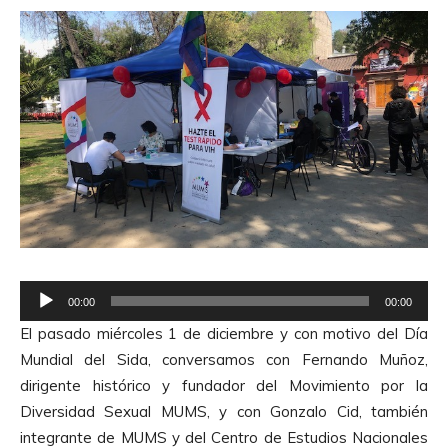
R
00:00
00:00
e
El pasado miércoles 1 de diciembre y con motivo del Día
p
Mundial del Sida, conversamos con Fernando Muñoz,
r
dirigente histórico y fundador del Movimiento por la
o
Diversidad Sexual MUMS, y con Gonzalo Cid, también
d
integrante de MUMS y del Centro de Estudios Nacionales