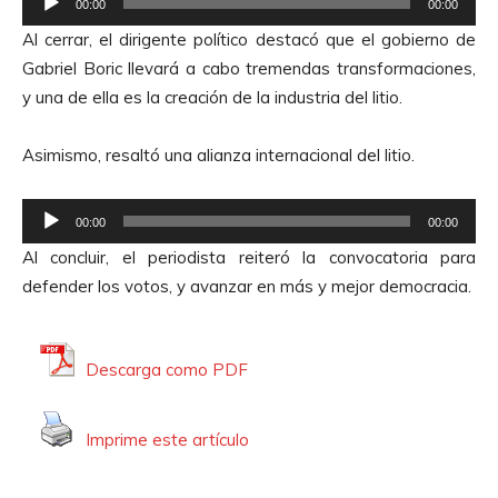
t
00:00
00:00
e
o
Al cerrar, el dirigente político destacó que el gobierno de
p
r
Gabriel Boric llevará a cabo tremendas transformaciones,
r
d
y una de ella es la creación de la industria del litio.
o
e
d
A
Asimismo, resaltó una alianza internacional del litio.
u
u
c
d
R
t
00:00
00:00
i
e
o
Al concluir, el periodista reiteró la convocatoria para
o
p
r
defender los votos, y avanzar en más y mejor democracia.
r
d
o
e
d
A
Descarga como PDF
u
u
c
d
Imprime este artículo
t
i
o
o