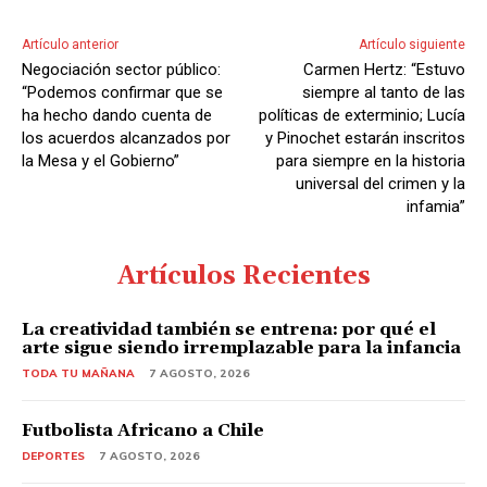
r
d
Artículo anterior
Artículo siguiente
e
Negociación sector público:
Carmen Hertz: “Estuvo
A
“Podemos confirmar que se
siempre al tanto de las
u
ha hecho dando cuenta de
políticas de exterminio; Lucía
los acuerdos alcanzados por
y Pinochet estarán inscritos
d
la Mesa y el Gobierno”
para siempre en la historia
i
universal del crimen y la
o
infamia”
Artículos Recientes
La creatividad también se entrena: por qué el
arte sigue siendo irremplazable para la infancia
TODA TU MAÑANA
7 AGOSTO, 2026
Futbolista Africano a Chile
DEPORTES
7 AGOSTO, 2026