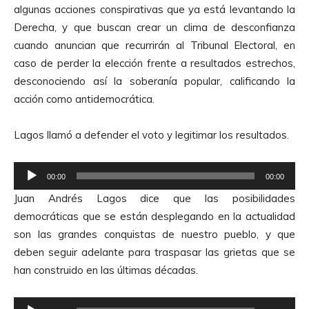
algunas acciones conspirativas que ya está levantando la
r
Derecha, y que buscan crear un clima de desconfianza
o
cuando anuncian que recurrirán al Tribunal Electoral, en
d
caso de perder la elección frente a resultados estrechos,
u
desconociendo así la soberanía popular, calificando la
c
acción como antidemocrática.
t
o
Lagos llamó a defender el voto y legitimar los resultados.
r
d
R
e
00:00
00:00
e
A
Juan Andrés Lagos dice que las posibilidades
p
u
democráticas que se están desplegando en la actualidad
r
d
son las grandes conquistas de nuestro pueblo, y que
o
i
deben seguir adelante para traspasar las grietas que se
d
o
han construido en las últimas décadas.
u
c
R