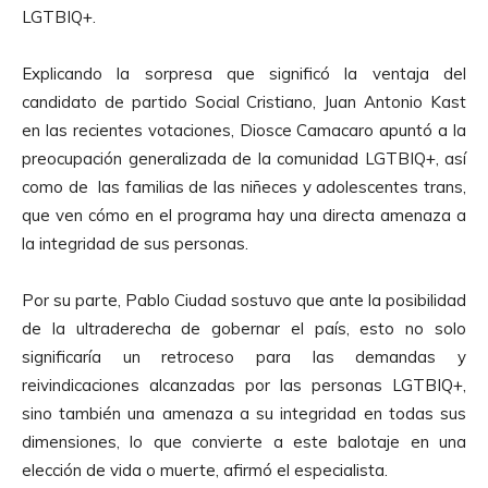
u
LGTBIQ+.
c
t
Explicando la sorpresa que significó la ventaja del
o
candidato de partido Social Cristiano, Juan Antonio Kast
r
en las recientes votaciones, Diosce Camacaro apuntó a la
d
preocupación generalizada de la comunidad LGTBIQ+, así
e
como de las familias de las niñeces y adolescentes trans,
A
que ven cómo en el programa hay una directa amenaza a
u
la integridad de sus personas.
d
i
Por su parte, Pablo Ciudad sostuvo que ante la posibilidad
o
de la ultraderecha de gobernar el país, esto no solo
significaría un retroceso para las demandas y
reivindicaciones alcanzadas por las personas LGTBIQ+,
sino también una amenaza a su integridad en todas sus
dimensiones, lo que convierte a este balotaje en una
elección de vida o muerte, afirmó el especialista.