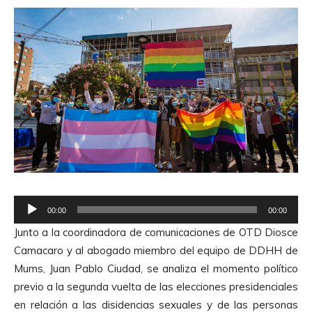
R
00:00
00:00
e
Junto a la coordinadora de comunicaciones de OTD Diosce
p
Camacaro y al abogado miembro del equipo de DDHH de
r
Mums, Juan Pablo Ciudad, se analiza el momento político
o
previo a la segunda vuelta de las elecciones presidenciales
d
en relación a las disidencias sexuales y de las personas