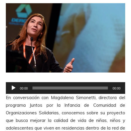
R
00:00
00:00
e
En conversación con Magdalena Simonetti, directora del
p
programa Juntos por la Infancia de Comunidad de
r
Organizaciones Solidarias, conocemos sobre su proyecto
o
que busca mejorar la calidad de vida de niñas, niños y
d
adolescentes que viven en residencias dentro de la red de