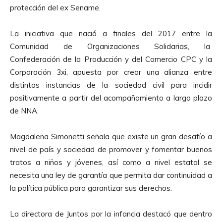
u
protección del ex Sename.
c
t
La iniciativa que nació a finales del 2017 entre la
o
Comunidad de Organizaciones Solidarias, la
r
Confederación de la Producción y del Comercio CPC y la
d
Corporación 3xi, apuesta por crear una alianza entre
e
distintas instancias de la sociedad civil para incidir
A
positivamente a partir del acompañamiento a largo plazo
u
de NNA.
d
i
Magdalena Simonetti señala que existe un gran desafío a
o
nivel de país y sociedad de promover y fomentar buenos
tratos a niños y jóvenes, así como a nivel estatal se
necesita una ley de garantía que permita dar continuidad a
la política pública para garantizar sus derechos.
La directora de Juntos por la infancia destacó que dentro