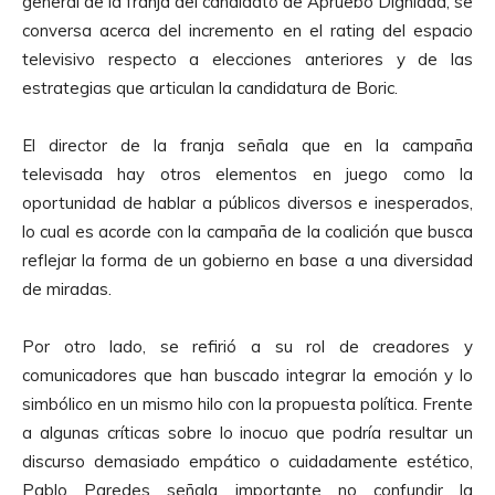
general de la franja del candidato de Apruebo Dignidad, se
r
conversa acerca del incremento en el rating del espacio
o
televisivo respecto a elecciones anteriores y de las
d
estrategias que articulan la candidatura de Boric.
u
c
El director de la franja señala que en la campaña
t
televisada hay otros elementos en juego como la
o
oportunidad de hablar a públicos diversos e inesperados,
r
lo cual es acorde con la campaña de la coalición que busca
d
reflejar la forma de un gobierno en base a una diversidad
e
de miradas.
A
u
Por otro lado, se refirió a su rol de creadores y
d
comunicadores que han buscado integrar la emoción y lo
i
simbólico en un mismo hilo con la propuesta política. Frente
o
a algunas críticas sobre lo inocuo que podría resultar un
discurso demasiado empático o cuidadamente estético,
Pablo Paredes señala importante no confundir la