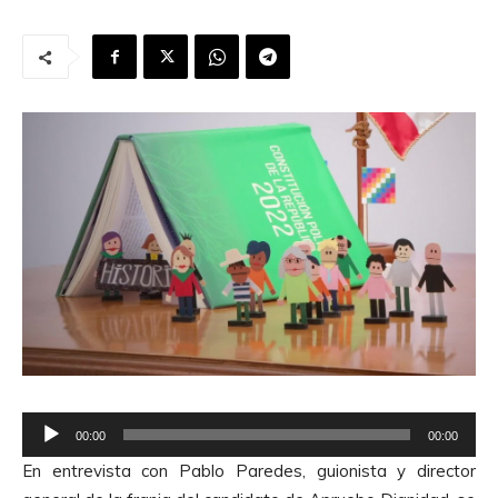
R
00:00
00:00
e
En entrevista con Pablo Paredes, guionista y director
p