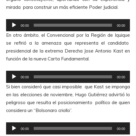
d
A
mirada para construir un más eficiente Poder Judicial.
u
u
c
d
R
t
00:00
00:00
i
e
o
En otro ámbito, el Convencional por la Región de Iquique
o
p
r
se refirió a la amenaza que representa el candidato
r
d
presidencial de la extrema Derecha Jose Antonio Kast en
o
e
función de la nueva Carta Fundamental.
d
A
u
u
R
c
00:00
00:00
d
e
t
Si bien consideró que casi imposible que Kast se imponga
i
p
o
en las elecciones de noviembre, Hugo Gutiérrez advirtió lo
o
r
r
peligroso que resulta el posicionamiento político de quien
o
d
considera un “Bolsonaro criollo”.
d
e
u
A
R
c
00:00
00:00
u
e