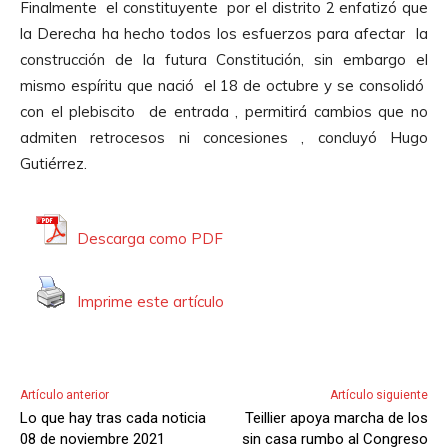
t
Finalmente el constituyente por el distrito 2 enfatizó que
d
p
o
la Derecha ha hecho todos los esfuerzos para afectar la
i
r
r
construcción de la futura Constitución, sin embargo el
o
o
d
mismo espíritu que nació el 18 de octubre y se consolidó
d
e
con el plebiscito de entrada , permitirá cambios que no
u
A
admiten retrocesos ni concesiones , concluyó Hugo
c
u
Gutiérrez.
t
d
o
i
r
o
Descarga como PDF
d
e
Imprime este artículo
A
u
d
i
Artículo anterior
Artículo siguiente
o
Lo que hay tras cada noticia
Teillier apoya marcha de los
08 de noviembre 2021
sin casa rumbo al Congreso