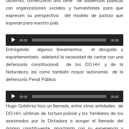
Gutiérrez, comenzaron una serie de audiencias públicas
con organizaciones sociales y humanitarias para que
expresen su perspectiva del modelo de justicia que
esperan para nuestro país.
R
00:00
00:00
e
Entregando algunos lineamientos, el abogado y
p
exparlamentario adelantó la necesidad de contar con una
r
defensoría constitucional de los DD.HH. y de la
o
Naturaleza, así como también mayor autonomía de la
d
defensoría Penal Pública.
u
c
R
t
00:00
00:00
e
o
Hugo Gutiérrez hizo un llamado, entre otras entidades de
p
r
DD.HH. víctimas de tortura policial y los familiares de los
r
d
asesinados por la Dictadura a acoger el llamado del
o
e
órgano constituyente, aportando con su experiencia y