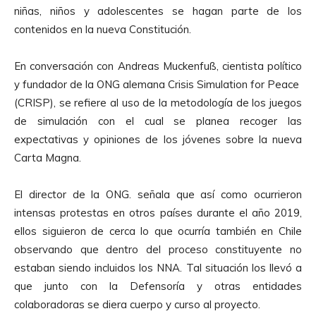
u
niñas, niños y adolescentes se hagan parte de los
c
contenidos en la nueva Constitución.
t
o
En conversación con Andreas Muckenfuß,
cientista político
r
y fundador de la ONG alemana Crisis Simulation for Peace
d
(CRISP), se refiere al uso de la metodología de los juegos
e
de simulación con el cual se planea recoger las
A
expectativas y opiniones de los jóvenes sobre la nueva
u
Carta Magna.
d
i
El director de la ONG. señala que así como ocurrieron
o
intensas protestas en otros países durante el año 2019,
ellos siguieron de cerca lo que ocurría también en Chile
observando que dentro del proceso constituyente no
estaban siendo incluidos los NNA. Tal situación los llevó a
que junto con la Defensoría y otras entidades
colaboradoras se diera cuerpo y curso al proyecto.