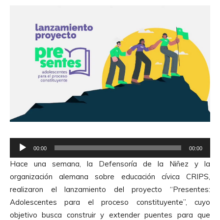
R
00:00
00:00
e
Hace una semana, la Defensoría de la Niñez y la
p
organización alemana sobre educación cívica CRIPS,
r
realizaron el lanzamiento del proyecto “Presentes:
o
Adolescentes para el proceso constituyente”, cuyo
d
objetivo busca
construir y extender puentes para que