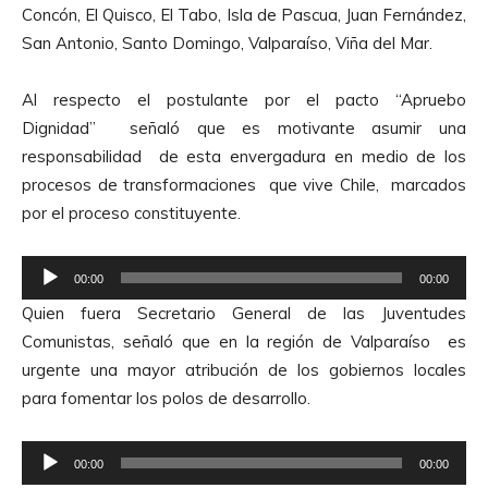
Concón, El Quisco, El Tabo, Isla de Pascua, Juan Fernández,
San Antonio, Santo Domingo, Valparaíso, Viña del Mar.
Al respecto el postulante por el pacto “Apruebo
Dignidad” señaló que es motivante asumir una
responsabilidad de esta envergadura en medio de los
procesos de transformaciones que vive Chile, marcados
por el proceso constituyente.
R
00:00
00:00
e
Quien fuera Secretario General de las Juventudes
p
Comunistas, señaló que en la región de Valparaíso es
r
urgente una mayor atribución de los gobiernos locales
o
para fomentar los polos de desarrollo.
d
u
R
c
00:00
00:00
e