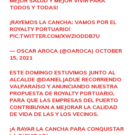
MEJOR SALUD Y MEJOR VIVIR PARA
e
TODOS Y TODAS!
A
u
¡RAYEMOS LA CANCHA: VAMOS POR EL
d
ROYALTY PORTUARIO!
i
PIC.TWITTER.COM/XWZIODDB7U
o
— OSCAR AROCA (@OAROCA)
OCTOBER
15, 2021
ESTE DOMINGO ESTUVIMOS JUNTO AL
ALCALDE
@DANIELJADUE
RECORRIENDO
VALPARAÍSO Y ANUNCIANDO NUESTRA
PROPUESTA DE ROYALTY PORTUARIO,
PARA QUE LAS EMPRESAS DEL PUERTO
CONTRIBUYAN A MEJORAR LA CALIDAD
DE VIDA DE LAS Y LOS VECINOS.
¡A RAYAR LA CANCHA PARA CONQUISTAR