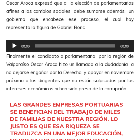
t
Oscar Aroca expresó que a la elección de parlamentarios
p
o
afines a los cambios sociales debe sumarse además, un
r
r
gobierno que encabece ese proceso, el cual hoy
o
d
representa la figura de Gabriel Boric.
d
e
u
A
R
c
00:00
00:00
u
e
t
Finalmente el candidato a parlamentario por la región de
d
p
o
Valparaíso Oscar Aroca hizo un llamado a la ciudadanía a
i
r
r
no dejarse engañar por la Derecha, y apoyar en noviembre
o
o
d
próximo a los dirigentes que no están salpicados por los
d
e
intereses económicos ni han sido presa de la corrupción.
u
A
c
u
LAS GRANDES EMPRESAS PORTUARIAS
t
SE BENEFICIAN DEL TRABAJO DE MILES
d
o
DE FAMILIAS DE NUESTRA REGIÓN. LO
i
r
JUSTO ES QUE ESA RIQUEZA SE
o
d
TRADUZCA EN UNA MEJOR EDUCACIÓN,