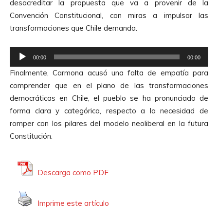
e
desacreditar la propuesta que va a provenir de la
o
A
Convención Constitucional, con miras a impulsar las
d
u
transformaciones que Chile demanda.
u
d
c
i
R
t
00:00
00:00
o
e
o
Finalmente, Carmona acusó una falta de empatía para
p
r
comprender que en el plano de las transformaciones
r
d
democráticas en Chile, el pueblo se ha pronunciado de
o
e
forma clara y categórica, respecto a la necesidad de
d
A
romper con los pilares del modelo neoliberal en la futura
u
u
Constitución.
c
d
t
i
o
o
Descarga como PDF
r
d
Imprime este artículo
e
A