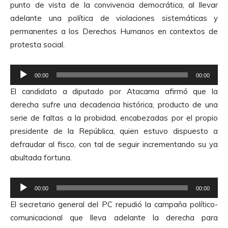
punto de vista de la convivencia democrática, al llevar
r
adelante una política de violaciones sistemáticas y
d
permanentes a los Derechos Humanos en contextos de
e
protesta social.
A
u
R
d
00:00
00:00
e
i
El candidato a diputado por Atacama afirmó que la
p
o
derecha sufre una decadencia histórica, producto de una
r
serie de faltas a la probidad, encabezadas por el propio
o
presidente de la República, quien estuvo dispuesto a
d
defraudar al fisco, con tal de seguir incrementando su ya
u
abultada fortuna.
c
t
R
o
00:00
00:00
e
r
El secretario general del PC repudió la campaña político-
p
d
comunicacional que lleva adelante la derecha para
r