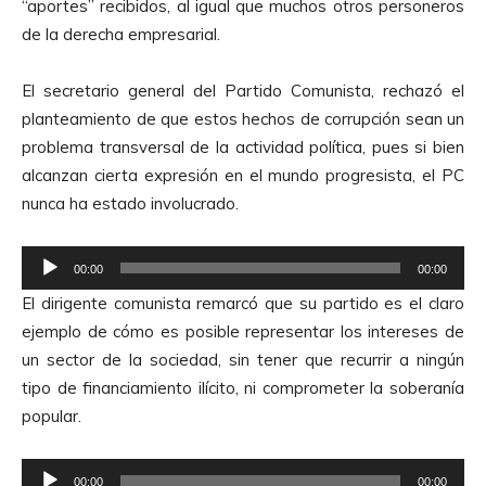
“aportes” recibidos, al igual que muchos otros personeros
de la derecha empresarial.
El secretario general del Partido Comunista, rechazó el
planteamiento de que estos hechos de corrupción sean un
problema transversal de la actividad política, pues si bien
alcanzan cierta expresión en el mundo progresista, el PC
nunca ha estado involucrado.
R
00:00
00:00
e
El dirigente comunista remarcó que su partido es el claro
p
ejemplo de cómo es posible representar los intereses de
r
un sector de la sociedad, sin tener que recurrir a ningún
o
tipo de financiamiento ilícito, ni comprometer la soberanía
d
popular.
u
c
R
t
00:00
00:00