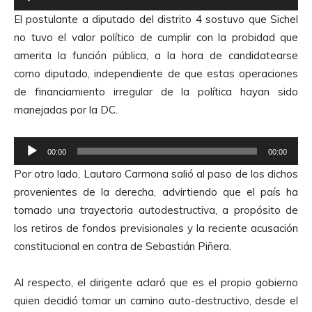
e
o
El postulante a diputado del distrito 4 sostuvo que Sichel
p
r
no tuvo el valor político de cumplir con la probidad que
r
d
amerita la función pública, a la hora de candidatearse
o
e
como diputado, independiente de que estas operaciones
d
A
de financiamiento irregular de la política hayan sido
u
u
manejadas por la DC.
c
d
t
i
R
o
00:00
00:00
o
e
r
Por otro lado, Lautaro Carmona salió al paso de los dichos
p
d
provenientes de la derecha, advirtiendo que el país ha
r
e
tomado una trayectoria autodestructiva, a propósito de
o
A
los retiros de fondos previsionales y la reciente acusación
d
u
constitucional en contra de Sebastián Piñera.
u
d
c
i
Al respecto, el dirigente aclaró que es el propio gobierno
t
o
quien decidió tomar un camino auto-destructivo, desde el
o