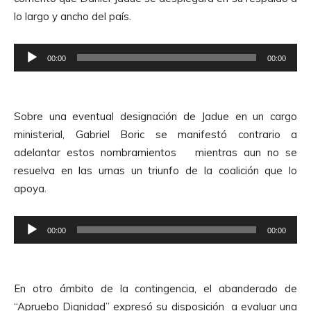
lo largo y ancho del país.
R
00:00
00:00
e
p
r
Sobre una eventual designación de Jadue en un cargo
o
ministerial, Gabriel Boric se manifestó contrario a
d
adelantar estos nombramientos mientras aun no se
u
resuelva en las urnas un triunfo de la coalición que lo
c
apoya.
t
o
R
r
00:00
00:00
e
d
p
e
r
A
En otro ámbito de la contingencia, el abanderado de
o
u
“Apruebo Dignidad” expresó su disposición a evaluar una