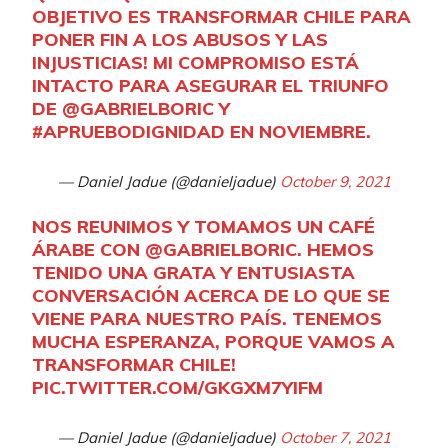
e
OBJETIVO ES TRANSFORMAR CHILE PARA
A
PONER FIN A LOS ABUSOS Y LAS
u
INJUSTICIAS! MI COMPROMISO ESTÁ
INTACTO PARA ASEGURAR EL TRIUNFO
d
DE
@GABRIELBORIC
Y
i
#APRUEBODIGNIDAD
EN NOVIEMBRE.
o
— Daniel Jadue (@danieljadue)
October 9, 2021
NOS REUNIMOS Y TOMAMOS UN CAFÉ
ÁRABE CON
@GABRIELBORIC
. HEMOS
TENIDO UNA GRATA Y ENTUSIASTA
CONVERSACIÓN ACERCA DE LO QUE SE
VIENE PARA NUESTRO PAÍS. TENEMOS
MUCHA ESPERANZA, PORQUE VAMOS A
TRANSFORMAR CHILE!
PIC.TWITTER.COM/GKGXM7YIFM
— Daniel Jadue (@danieljadue)
October 7, 2021