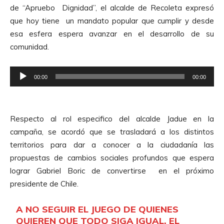
o
A
de “Apruebo Dignidad”, el alcalde de Recoleta expresó
d
u
que hoy tiene un mandato popular que cumplir y desde
u
d
esa esfera espera avanzar en el desarrollo de su
c
i
comunidad.
t
o
o
R
r
00:00
00:00
e
d
p
e
r
A
Respecto al rol especifico del alcalde Jadue en la
o
u
campaña, se acordó que se trasladará a los distintos
d
d
territorios para dar a conocer a la ciudadanía las
u
i
propuestas de cambios sociales profundos que espera
c
o
lograr Gabriel Boric de convertirse en el próximo
t
presidente de Chile.
o
r
A NO SEGUIR EL JUEGO DE QUIENES
d
QUIEREN QUE TODO SIGA IGUAL. EL