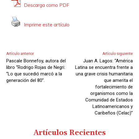
c
d
Descarga como PDF
t
i
o
o
Imprime este artículo
r
d
e
A
Artículo anterior
Artículo siguiente
u
Pascale Bonnefoy, autora del
Juan A. Lagos: “América
d
libro “Rodrigo Rojas de Negri:
Latina se encuentra frente a
i
“Lo que sucedió marcó a la
una grave crisis humanitaria
generación del 80”.
que amerita el
o
fortalecimiento de
organismos como la
Comunidad de Estados
Latinoamericanos y
Caribeños (Celac)”
Artículos Recientes