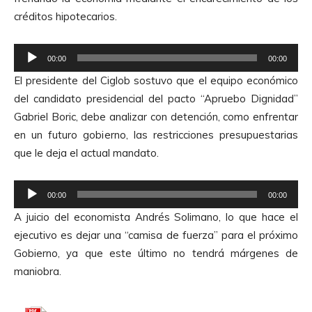
o
d
créditos hipotecarios.
d
e
u
A
R
c
00:00
00:00
u
e
t
El presidente del Ciglob sostuvo que el equipo económico
d
p
o
del candidato presidencial del pacto “Apruebo Dignidad”
i
r
r
Gabriel Boric, debe analizar con detención, como enfrentar
o
o
d
en un futuro gobierno, las restricciones presupuestarias
d
e
que le deja el actual mandato.
u
A
c
u
R
t
00:00
00:00
d
e
o
A juicio del economista Andrés Solimano, lo que hace el
i
p
r
ejecutivo es dejar una “camisa de fuerza” para el próximo
o
r
d
Gobierno, ya que este último no tendrá márgenes de
o
e
maniobra.
d
A
u
u