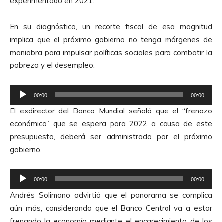
experimentado en 2021.
En su diagnóstico, un recorte fiscal de esa magnitud
implica que el próximo gobierno no tenga márgenes de
maniobra para impulsar políticas sociales para combatir la
pobreza y el desempleo.
R
00:00
00:00
e
El exdirector del Banco Mundial señaló que el “frenazo
p
económico” que se espera para 2022 a causa de este
r
presupuesto, deberá ser administrado por el próximo
o
gobierno.
d
u
R
c
00:00
00:00
e
t
Andrés Solimano advirtió que el panorama se complica
p
o
aún más, considerando que el Banco Central va a estar
r
r
frenando la economía mediante el encarecimiento de los