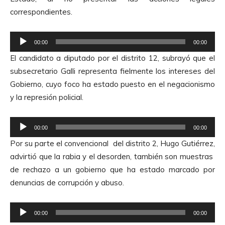
d
A
correspondientes.
u
u
c
d
R
t
00:00
00:00
i
e
o
El candidato a diputado por el distrito 12, subrayó que el
o
p
r
subsecretario Galli representa fielmente los intereses del
r
d
Gobierno, cuyo foco ha estado puesto en el negacionismo
o
e
y la represión policial.
d
A
u
u
R
c
00:00
00:00
d
e
t
Por su parte el convencional del distrito 2, Hugo Gutiérrez,
i
p
o
advirtió que la rabia y el desorden, también son muestras
o
r
r
de rechazo a un gobierno que ha estado marcado por
o
d
denuncias de corrupción y abuso.
d
e
u
A
R
c
00:00
00:00
u
e