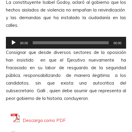
t
La constituyente Isabel Godoy, aclaró al gobierno que los
d
p
o
hechos aislados de violencia no empañan la reivindicación
i
r
r
y las demandas que ha instalado la ciudadanía en las
o
o
d
calles.
d
e
u
A
R
c
00:00
00:00
u
e
t
Consignar que desde diversos sectores de la oposición
d
p
o
han insistido en que el Ejecutivo nuevamente ha
i
r
r
fracasado en su labor de resguardo de la seguridad
o
o
d
pública, responsabilizando de manera ilegitima a los
d
e
candidatos, sin que exista una autocritica del
u
A
subsecretario Galli , quien debe asumir que representa al
c
u
peor gobierno de la historia, concluyeron.
t
d
o
i
r
o
Descarga como PDF
d