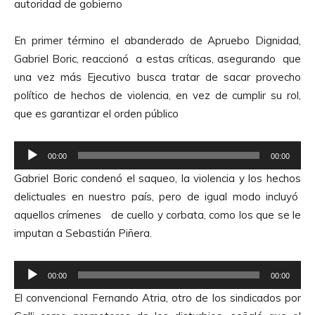
autoridad de gobierno
En primer término el abanderado de Apruebo Dignidad,
Gabriel Boric, reaccionó a estas críticas, asegurando que
una vez más Ejecutivo busca tratar de sacar provecho
político de hechos de violencia, en vez de cumplir su rol,
que es garantizar el orden público
R
00:00
00:00
e
Gabriel Boric condenó el saqueo, la violencia y los hechos
p
delictuales en nuestro país, pero de igual modo incluyó
r
aquellos crímenes de cuello y corbata, como los que se le
o
imputan a Sebastián Piñera.
d
u
R
c
00:00
00:00
e
t
El convencional Fernando Atria, otro de los sindicados por
p
o