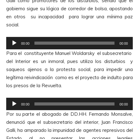
Galli como promotores de los disturbios, señaló que el
r
r
gobierno sigue su lógica de corredor de bolsa, apostando
o
d
en otros su incapacidad para lograr una mínima paz
d
e
social.
u
A
c
u
R
t
00:00
00:00
d
e
o
Para el constituyente Manuel Woldarsky el subsecretario
i
p
r
del Interior es un inmoral, pues utiliza los disturbios y
o
r
d
saqueos ajenos a la protesta social, para impedir una
o
e
legítima reivindicación como es el proyecto de indulto para
d
A
los presos de la Revuelta.
u
u
c
d
R
t
00:00
00:00
i
e
o
Por su parte el abogado de DD.HH. Fernando Monsalve,
o
p
r
denunció que el subsecretario del interior, Juan Francisco
r
d
Galli, ha amparado la impunidad de agentes represivos del
o
e
Estado, al no presentar las acciones legales