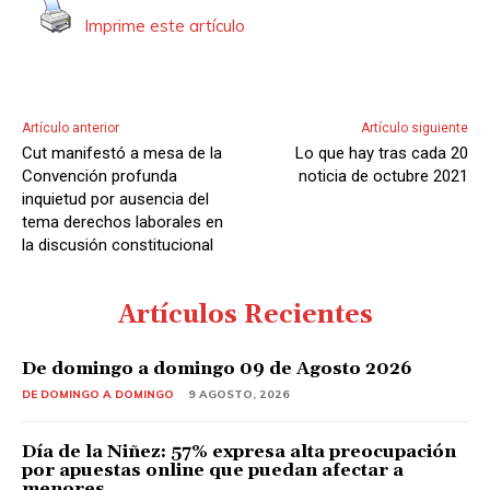
e
Imprime este artículo
A
u
d
i
Artículo anterior
Artículo siguiente
o
Cut manifestó a mesa de la
Lo que hay tras cada 20
Convención profunda
noticia de octubre 2021
inquietud por ausencia del
tema derechos laborales en
la discusión constitucional
Artículos Recientes
De domingo a domingo 09 de Agosto 2026
DE DOMINGO A DOMINGO
9 AGOSTO, 2026
Día de la Niñez: 57% expresa alta preocupación
por apuestas online que puedan afectar a
menores