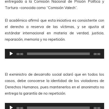
entregada a la Comisión Nacional de Prisión Política y
Tortura –conocida como “Comisión Valech”.
El académico afirmó que esta iniciativa es consistente con
el derecho a reserva de las víctimas, y se ajusta al
estándar internacional en materia de verdad, justicia,
reparación, memoria y no repetición.
R
00:00
00:00
e
p
r
El exministro de desarrollo social aclaró que en todos los
o
casos, debe conocerse la identidad de los violadores de
d
Derechos Humanos, pues mantenerlos en el anonimato no
u
entrega la garantía de no repetición.
c
t
R
o
00:00
00:00