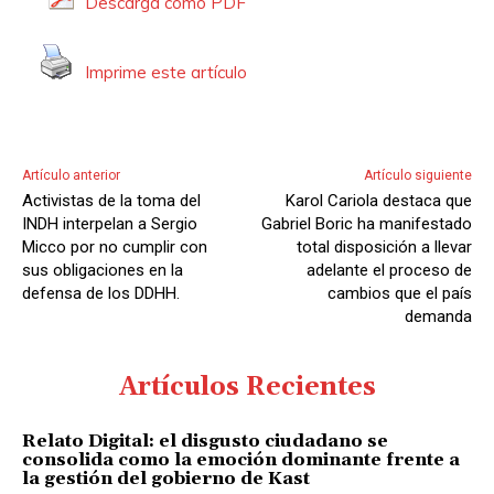
Descarga como PDF
r
d
Imprime este artículo
e
A
u
d
Artículo anterior
Artículo siguiente
i
Activistas de la toma del
Karol Cariola destaca que
o
INDH interpelan a Sergio
Gabriel Boric ha manifestado
Micco por no cumplir con
total disposición a llevar
sus obligaciones en la
adelante el proceso de
defensa de los DDHH.
cambios que el país
demanda
Artículos Recientes
Relato Digital: el disgusto ciudadano se
consolida como la emoción dominante frente a
la gestión del gobierno de Kast