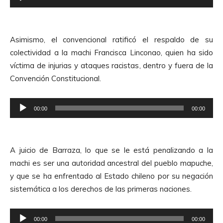
e
r
p
d
r
e
Asimismo, el convencional ratificó el respaldo de su
o
A
colectividad a la machi Francisca Linconao, quien ha sido
d
u
víctima de injurias y ataques racistas, dentro y fuera de la
u
d
Convención Constitucional.
c
i
t
o
R
o
00:00
00:00
e
r
p
d
r
e
A juicio de Barraza, lo que se le está penalizando a la
o
A
machi es ser una autoridad ancestral del pueblo mapuche,
d
u
y que se ha enfrentado al Estado chileno por su negación
u
d
sistemática a los derechos de las primeras naciones.
c
i
t
o
R
o
00:00
00:00