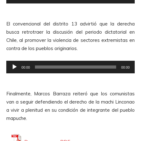
e
r
p
d
r
e
El convencional del distrito 13 advirtió que la derecha
o
A
busca retrotraer la discusión del periodo dictatorial en
d
u
Chile, al promover la violencia de sectores extremistas en
u
d
contra de los pueblos originarios.
c
i
t
o
R
o
00:00
00:00
e
r
p
d
r
e
Finalmente, Marcos Barraza reiteró que los comunistas
o
A
van a seguir defendiendo el derecho de la machi Linconao
d
u
a vivir a plenitud en su condición de integrante del pueblo
u
d
mapuche.
c
i
t
o
o