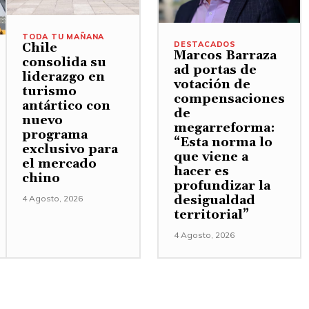
TODA TU MAÑANA
DESTACADOS
Chile
Marcos Barraza
consolida su
ad portas de
liderazgo en
votación de
turismo
compensaciones
antártico con
de
nuevo
megarreforma:
programa
“Esta norma lo
exclusivo para
que viene a
el mercado
hacer es
chino
profundizar la
desigualdad
4 Agosto, 2026
territorial”
4 Agosto, 2026