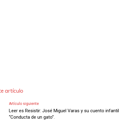
m
e
n
t
a
r
o
d
i
s
e artículo
m
Artículo siguiente
i
Leer es Resistir: José Miguel Varas y su cuento infantil
n
“Conducta de un gato”.
u
i