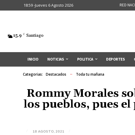
18:59 -Jueves 6 Agosto 2026
RED NAC
15.9
C
Santiago
INICIO
NOTICIAS
POLITICA
DEPORTES
Categorias:
Destacados
Toda tu mañana
Rommy Morales sobr
los pueblos, pues el
18 AGOSTO, 2021