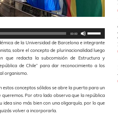
U
00:00
t
démica de la Universidad de Barcelona e integrante
i
nista, sobre el concepto de plurinacionalidad luego
l
n que redacta la subcomisión de Estructura y
i
epública de Chile” para dar reconocimiento a los
z
al organismo.
a
l
 estos conceptos sólidos se abre la puerta para un
a
e queremos. Por otro lado observa que la república
s
 idea sino más bien con una oligarquía, por lo que
t
uizás volver a incorporarla.
e