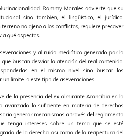
c
plurinacionalidad, Rommy Morales advierte que su
l
ucional sino también, el lingüístico, el jurídico,
a
 terreno no ajeno a los conflictos, requiere precaver
s
y a qué aspectos.
d
e
 aseveraciones y al ruido mediático generado por la
F
 que buscan desviar la atención del real contenido.
l
esponderlas en el mismo nivel sino buscar los
e
un limite a este tipo de aseveraciones.
c
e de la presencia del ex almirante Arancibia en la
h
a avanzado lo suficiente en materia de derechos
a
sario generar mecanismos a través del reglamento
s
e tenga intereses sobre un tema que se esté
A
ógrada de la derecha, así como de la reapertura del
r