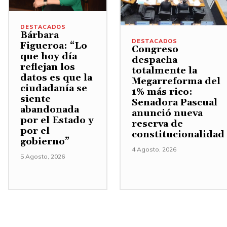
DESTACADOS
Bárbara
DESTACADOS
Figueroa: “Lo
Congreso
que hoy día
despacha
reflejan los
totalmente la
datos es que la
Megarreforma del
ciudadanía se
1% más rico:
siente
Senadora Pascual
abandonada
anunció nueva
por el Estado y
reserva de
por el
constitucionalidad
gobierno”
4 Agosto, 2026
5 Agosto, 2026