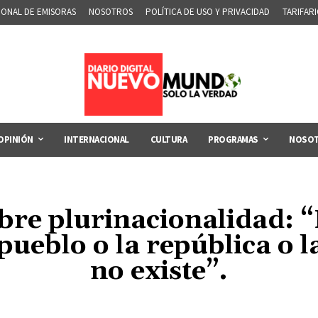
IONAL DE EMISORAS
NOSOTROS
POLÍTICA DE USO Y PRIVACIDAD
TARIFAR
OPINIÓN
INTERNACIONAL
CULTURA
PROGRAMAS
NOSO
e plurinacionalidad: “L
 pueblo o la república o 
no existe”.