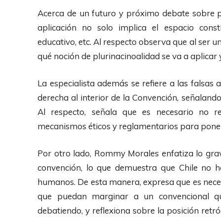
e
Acerca de un futuro y próximo debate sobre 
A
aplicación no solo implica el espacio constit
u
educativo, etc. Al respecto observa que al ser un
d
qué noción de plurinacinoalidad se va a aplicar 
i
o
La especialista además se refiere a las falsas
derecha al interior de la Convención, señalando
Al respecto, señala que es necesario no r
mecanismos éticos y reglamentarios para poner 
Por otro lado, Rommy Morales enfatiza lo grav
convención, lo que demuestra que Chile no h
humanos. De esta manera, expresa que es nece
que puedan marginar a un convencional qu
debatiendo, y reflexiona sobre la posición retr