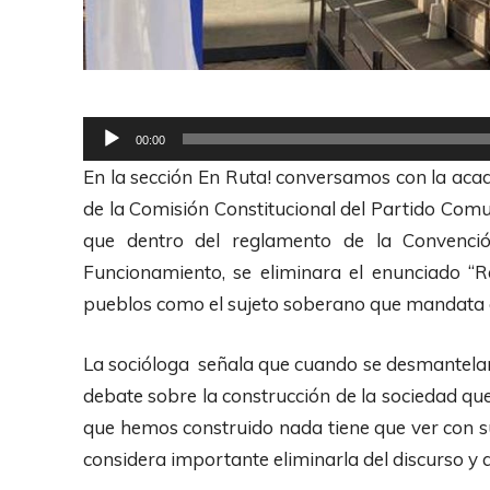
R
00:00
e
En la sección En Ruta! conversamos con la aca
p
de la Comisión Constitucional del Partido Comu
r
que dentro del reglamento de la Convenció
o
Funcionamiento, se eliminara el enunciado “R
d
pueblos como el sujeto soberano que mandata 
u
c
La socióloga señala que cuando se desmantelan
t
debate sobre la construcción de la sociedad qu
o
que hemos construido nada tiene que ver con su
r
considera importante eliminarla del discurso y q
d