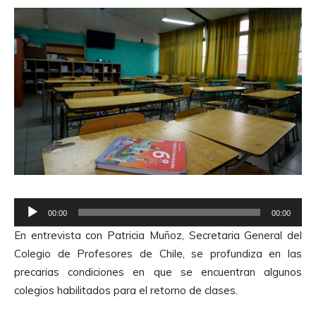
R
00:00
00:00
e
En entrevista con Patricia Muñoz, Secretaria General del
p
Colegio de Profesores de Chile, se profundiza en las
r
precarias condiciones en que se encuentran algunos
o
colegios habilitados para el retorno de clases.
d