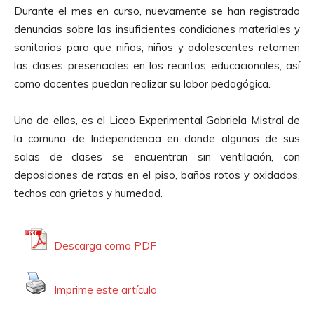
u
Durante el mes en curso, nuevamente se han registrado
c
denuncias sobre las insuficientes condiciones materiales y
t
sanitarias para que niñas, niños y adolescentes retomen
o
las clases presenciales en los recintos educacionales, así
r
como docentes puedan realizar su labor pedagógica.
d
e
Uno de ellos, es el Liceo Experimental Gabriela Mistral de
A
la comuna de Independencia en donde algunas de sus
u
salas de clases se encuentran sin ventilación, con
d
deposiciones de ratas en el piso, baños rotos y oxidados,
i
techos con grietas y humedad.
o
Descarga como PDF
Imprime este artículo