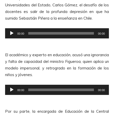
o
u
Universidades del Estado, Carlos Gómez, el desafío de los
d
d
docentes es salir de la profunda depresión en que ha
u
i
sumido Sebastián Piñera a la enseñanza en Chile.
c
o
t
R
o
00:00
00:00
e
r
p
d
r
e
El académico y experto en educación, acusó una ignorancia
o
A
y falta de capacidad del ministro Figueroa, quien aplica un
d
u
modelo impersonal, y retrogrado en la formación de los
u
d
niños y jóvenes.
c
i
t
o
R
o
00:00
00:00
e
r
p
d
r
e
Por su parte, la encargada de Educación de la Central