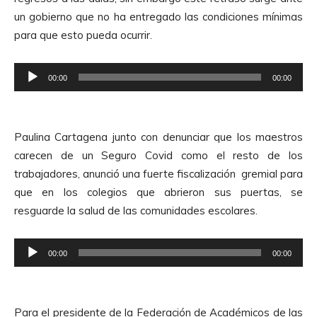
un gobierno que no ha entregado las condiciones mínimas
para que esto pueda ocurrir.
R
00:00
00:00
e
p
r
Paulina Cartagena junto con denunciar que los maestros
o
carecen de un Seguro Covid como el resto de los
d
trabajadores, anunció una fuerte fiscalización gremial para
u
que en los colegios que abrieron sus puertas, se
c
resguarde la salud de las comunidades escolares.
t
o
R
r
00:00
00:00
e
d
p
e
r
A
Para el presidente de la Federación de Académicos de las