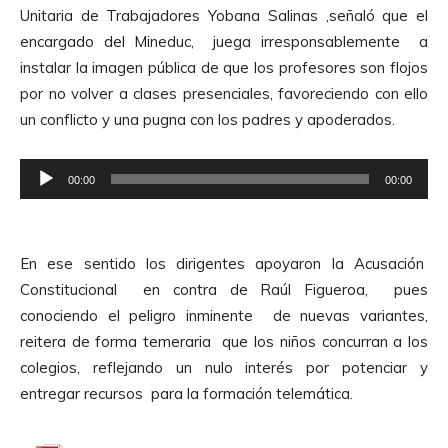
o
A
Unitaria de Trabajadores Yobana Salinas ,señaló que el
d
u
encargado del Mineduc, juega irresponsablemente a
u
d
instalar la imagen pública de que los profesores son flojos
c
i
por no volver a clases presenciales, favoreciendo con ello
t
o
un conflicto y una pugna con los padres y apoderados.
o
r
R
d
00:00
00:00
e
e
p
A
r
u
En ese sentido los dirigentes apoyaron la Acusación
o
d
Constitucional en contra de Raúl Figueroa, pues
d
i
conociendo el peligro inminente de nuevas variantes,
u
o
reitera de forma temeraria que los niños concurran a los
c
colegios, reflejando un nulo interés por potenciar y
t
entregar recursos para la formación telemática.
o
r