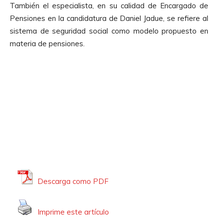
También el especialista, en su calidad de Encargado de
t
Pensiones en la candidatura de Daniel Jadue, se refiere al
o
sistema de seguridad social como modelo propuesto en
r
materia de pensiones.
d
e
A
u
d
i
o
Descarga como PDF
Imprime este artículo