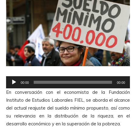
R
00:00
00:00
e
En conversación con el economista de la Fundación
p
Instituto de Estudios Laborales FIEL, se aborda el alcance
r
del actual reajuste del sueldo mínimo propuesto, así como
o
su relevancia en la distribución de la riqueza, en el
d
desarrollo económico y en la superación de la pobreza.
u
c