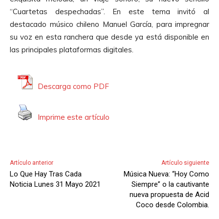
o
“Cuartetas despechadas”. En este tema invitó al
d
destacado músico chileno Manuel García, para impregnar
u
su voz en esta ranchera que desde ya está disponible en
c
las principales plataformas digitales.
t
o
r
Descarga como PDF
d
e
Imprime este artículo
A
u
d
i
Artículo anterior
Artículo siguiente
o
Lo Que Hay Tras Cada
Música Nueva: “Hoy Como
Noticia Lunes 31 Mayo 2021
Siempre” o la cautivante
nueva propuesta de Acid
Coco desde Colombia.