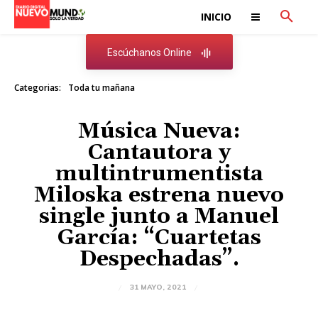
INICIO
Escúchanos Online
Categorias:
Toda tu mañana
Música Nueva:
Cantautora y
multintrumentista
Miloska estrena nuevo
single junto a Manuel
García: “Cuartetas
Despechadas”.
31 MAYO, 2021