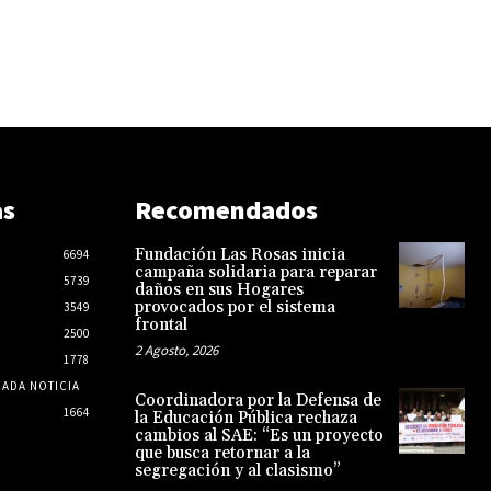
as
Recomendados
Fundación Las Rosas inicia
6694
campaña solidaria para reparar
5739
daños en sus Hogares
provocados por el sistema
3549
frontal
2500
2 Agosto, 2026
1778
CADA NOTICIA
Coordinadora por la Defensa de
1664
la Educación Pública rechaza
cambios al SAE: “Es un proyecto
que busca retornar a la
segregación y al clasismo”