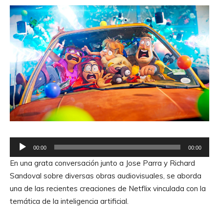
R
00:00
00:00
e
En una grata conversación junto a Jose Parra y Richard
p
Sandoval sobre diversas obras audiovisuales, se aborda
r
una de las recientes creaciones de Netflix vinculada con la
o
temática de la inteligencia artificial.
d