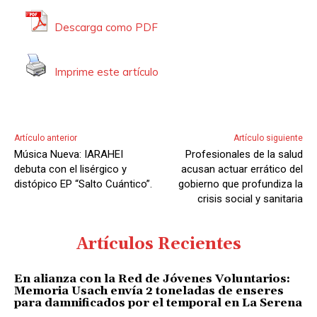
u
c
Descarga como PDF
t
o
Imprime este artículo
r
d
e
A
Artículo anterior
Artículo siguiente
u
Música Nueva: IARAHEI
Profesionales de la salud
d
debuta con el lisérgico y
acusan actuar errático del
i
distópico EP “Salto Cuántico”.
gobierno que profundiza la
crisis social y sanitaria
o
Artículos Recientes
En alianza con la Red de Jóvenes Voluntarios:
Memoria Usach envía 2 toneladas de enseres
para damnificados por el temporal en La Serena