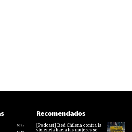
as
Recomendados
[Podcast] Red Chilena contra la
6695
violencia hacia las mujeres se