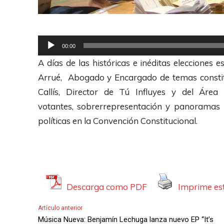
R
00:00
e
A días de las históricas e inéditas eleccione
p
Arrué, Abogado y Encargado de temas constit
r
Callís, Director de Tú Influyes y del Área
o
votantes, sobrerrepresentación y panoramas p
d
políticas en la Convención Constitucional.
u
c
t
o
Descarga como PDF
Imprime est
r
d
Artículo anterior
e
Música Nueva: Benjamín Lechuga lanza nuevo EP “It’s