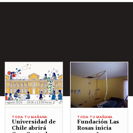
i
b
a
/
A
b
a
j
o
p
a
r
a
a
TODA TU MAÑANA
TODA TU MAÑANA
u
Universidad de
Fundación Las
Chile abrirá
Rosas inicia
m