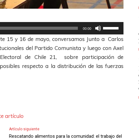
U
00:00
t
s este 15 y 16 de mayo, conversamos Junto a Carlos
i
ucionales del Partido Comunista y luego con Axel
l
 Electoral de Chile 21, sobre participación de
i
osibles respecto a la distribución de las fuerzas
z
a
l
a
s
e artículo
t
e
Artículo siguiente
c
Rescatando alimentos para la comunidad: el trabajo del