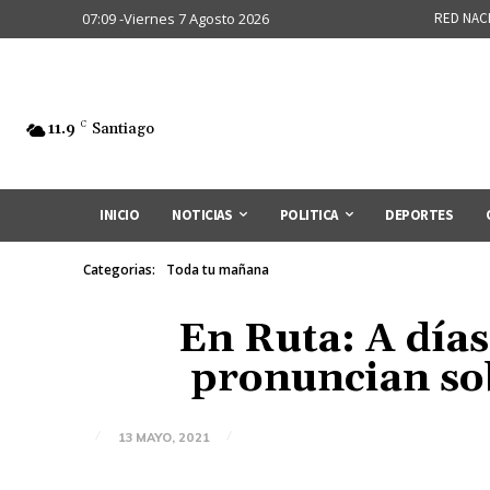
07:09 -Viernes 7 Agosto 2026
RED NAC
11.9
C
Santiago
INICIO
NOTICIAS
POLITICA
DEPORTES
Categorias:
Toda tu mañana
En Ruta: A días 
pronuncian sob
13 MAYO, 2021