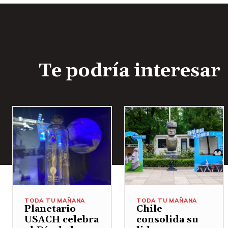
Te podría interesar
TODA TU MAÑANA
TODA TU MAÑANA
Planetario
Chile
USACH celebra
consolida su