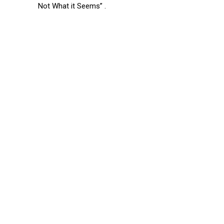
A
Not What it Seems” .
u
d
i
o