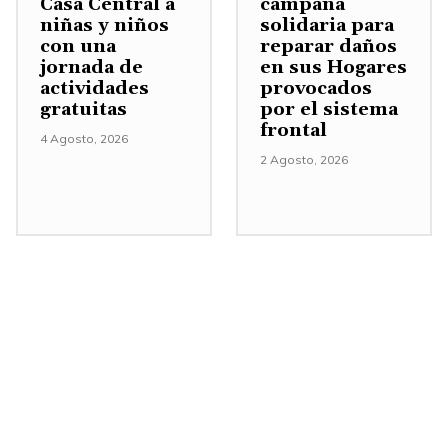
Casa Central a
campaña
e
niñas y niños
solidaria para
con una
reparar daños
n
jornada de
en sus Hogares
t
actividades
provocados
a
gratuitas
por el sistema
frontal
r
4 Agosto, 2026
o
2 Agosto, 2026
d
i
s
m
i
n
u
i
r