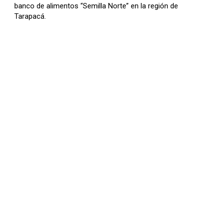
banco de alimentos “Semilla Norte” en la región de
l
Tarapacá.
a
s
d
e
F
l
e
c
h
a
s
A
r
r