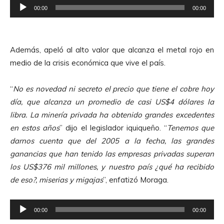
R
o
00:00
00:00
e
p
r
Además, apeló al alto valor que alcanza el metal rojo en
o
medio de la crisis económica que vive el país.
d
u
“
No es novedad ni secreto el precio que tiene el cobre hoy
c
día, que alcanza un promedio de casi US$4 dólares la
t
libra. La minería privada ha obtenido grandes excedentes
o
en estos años
” dijo el legislador iquiqueño. “
Tenemos que
r
darnos cuenta que del 2005 a la fecha, las grandes
d
ganancias que han tenido las empresas privadas superan
e
los US$376 mil millones, y nuestro país ¿qué ha recibido
A
de eso?, miserias y migajas
”, enfatizó Moraga.
u
d
R
i
00:00
00:00
e