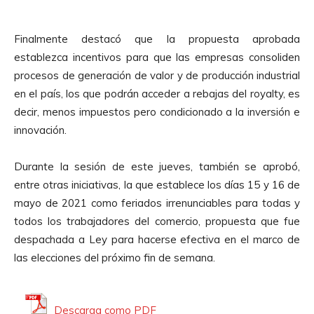
o
p
r
Finalmente destacó que la propuesta aprobada
o
establezca incentivos para que las empresas consoliden
d
procesos de generación de valor y de producción industrial
u
en el país, los que podrán acceder a rebajas del royalty, es
c
decir, menos impuestos pero condicionado a la inversión e
t
innovación.
o
r
Durante la sesión de este jueves, también se aprobó,
d
entre otras iniciativas, la que establece los días 15 y 16 de
e
mayo de 2021 como feriados irrenunciables para todas y
A
todos los trabajadores del comercio, propuesta que fue
u
despachada a Ley para hacerse efectiva en el marco de
d
las elecciones del próximo fin de semana.
i
o
Descarga como PDF