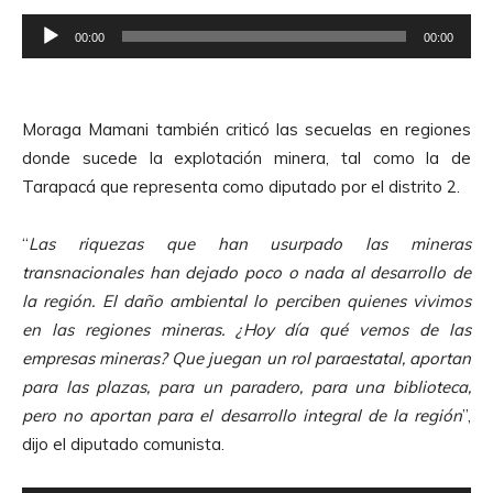
R
00:00
00:00
e
p
r
Moraga Mamani también criticó las secuelas en regiones
o
donde sucede la explotación minera, tal como la de
d
Tarapacá que representa como diputado por el distrito 2.
u
c
“
Las riquezas que han usurpado las mineras
t
transnacionales han dejado poco o nada al desarrollo de
o
la región. El daño ambiental lo perciben quienes vivimos
r
en las regiones mineras. ¿Hoy día qué vemos de las
d
empresas mineras? Que juegan un rol paraestatal, aportan
e
para las plazas, para un paradero, para una biblioteca,
A
pero no aportan para el desarrollo integral de la región
”,
u
dijo el diputado comunista.
d
i