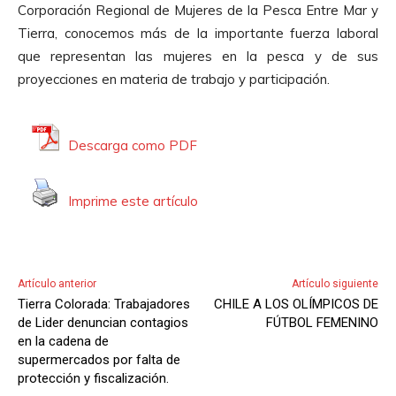
Corporación Regional de Mujeres de la Pesca Entre Mar y
t
Tierra, conocemos más de la importante fuerza laboral
o
que representan las mujeres en la pesca y de sus
r
proyecciones en materia de trabajo y participación.
d
e
A
Descarga como PDF
u
d
Imprime este artículo
i
o
Artículo anterior
Artículo siguiente
Tierra Colorada: Trabajadores
CHILE A LOS OLÍMPICOS DE
de Lider denuncian contagios
FÚTBOL FEMENINO
en la cadena de
supermercados por falta de
protección y fiscalización.