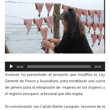
R
00:00
00:00
e
Avances ha presentado el proyecto que modifica la Ley
p
General de Pesca y Acuicultura, para establecer una cuota
r
de género para la integración de mujeres en los órganos y
o
el registro pesquero artesanal que ella regula.
d
u
En conversación con Carola Barría Leviguén, tesorera de la
c