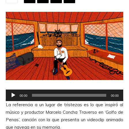
R
00:00
00:00
e
La referencia a un lugar de tristezas es lo que inspiró al
p
músico y productor
Marcelo Concha Traverso
en ‘Golfo de
r
Penas’, canción con la que presenta un videoclip animado
o
que navega en su memoria.