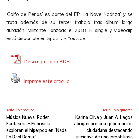
d
u
‘Golfo de Penas’ es parte del EP
‘La Nave Nodriza’
, y se
c
trata además de su tercer trabajo tras álbum larga
t
duración ‘Militante’, lanzado el 2018. El single y videoclip
o
está disponible en Spotify y Youtube.
r
d
e
Descarga como PDF
A
u
Imprime este artículo
d
i
o
Artículo anterior
Artículo siguiente
Música Nueva: Poder
Karina Oliva y Juan A. Lagos
Fantasma y Fonosida
abogan por una gobernación
exploran el hiperpop en “Nada
ciudadana destacando
Es Real Remix”
iniciativa de una inmobiliaria