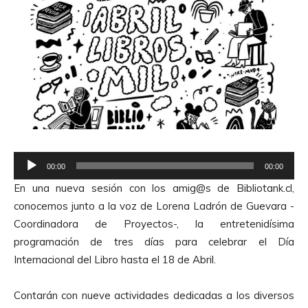
R
00:00
00:00
e
En una nueva sesión con los amig@s de Bibliotank.cl,
p
conocemos junto a la voz de Lorena Ladrón de Guevara -
r
Coordinadora de Proyectos-, la entretenidísima
o
programación de tres días para celebrar el Día
d
Internacional del Libro hasta el 18 de Abril.
u
c
Contarán con nueve actividades dedicadas a los diversos
t