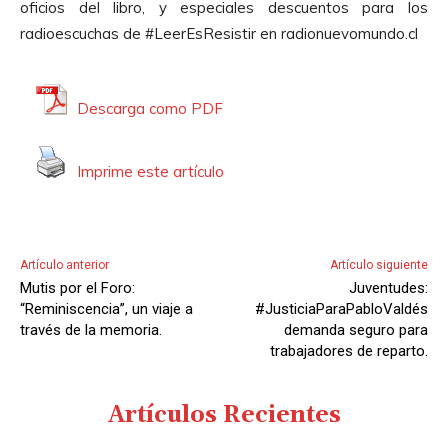
oficios del libro, y especiales descuentos para los
o
radioescuchas de #LeerEsResistir en radionuevomundo.cl
r
d
e
Descarga como PDF
A
u
Imprime este artículo
d
i
o
Artículo anterior
Artículo siguiente
Mutis por el Foro:
Juventudes:
“Reminiscencia”, un viaje a
#JusticiaParaPabloValdés
través de la memoria.
demanda seguro para
trabajadores de reparto.
Artículos Recientes