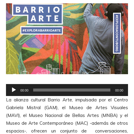
R
00:00
00:00
e
La alianza cultural Barrio Arte, impulsada por el Centro
p
Gabriela Mistral (GAM), el Museo de Artes Visuales
r
(MAVI), el Museo Nacional de Bellas Artes (MNBA) y el
o
Museo de Arte Contemporáneo (MAC) -además de otros
d
espacios-, ofrecen un conjunto de conversaciones,