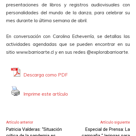
u
presentaciones de libros y registros audiovisuales con
c
personalidades del mundo de la danza, para celebrar su
t
mes durante la última semana de abril.
o
r
En conversación con Carolina Echeverría, se detallas las
d
actividades agendadas que se pueden encontrar en su
e
sitio www.barrioarte.cl y en sus redes @explorabarrioarte.
A
u
d
Descarga como PDF
i
o
Imprime este artículo
Artículo anterior
Artículo siguiente
Patricia Valderas: “Situación
Especial de Prensa: La
crítica de la pandemia es
campaña “Jeringas para