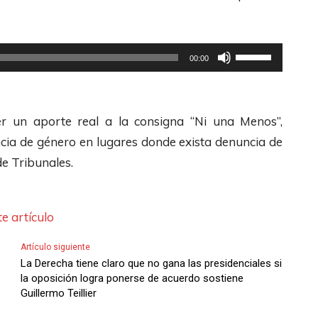
F
c
z
l
l
a
e
a
l
U
00:00
c
s
a
t
h
d
s
i
a
e
t
l
er un aporte real a la consigna “Ni una Menos”,
s
F
e
i
ncia de género en lugares donde exista denuncia de
A
l
c
z
de Tribunales.
r
e
l
a
r
c
a
l
i
h
s
e artículo
a
b
a
d
s
a
Artículo siguiente
s
e
t
La Derecha tiene claro que no gana las presidenciales si
/
A
F
la oposición logra ponerse de acuerdo sostiene
e
A
r
Guillermo Teillier
l
c
b
r
e