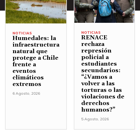
o
m
o
b
d
e
p
a
i
n
a
/
s
t
r
A
NOTICIAS
NOTICIAS
RENACE
m
Humedales: la
a
a
b
rechaza
infraestructura
i
r
a
represión
natural que
a
n
policial a
o
protege a Chile
u
j
estudiantes
frente a
u
d
m
o
secundarios:
eventos
i
i
“¿Vamos a
e
climáticos
p
r
volver a las
extremos
s
n
a
torturas o las
e
m
6 Agosto, 2026
t
violaciones de
r
l
i
derechos
a
a
humanos?”
v
n
r
a
o
5 Agosto, 2026
u
o
u
l
i
d
m
u
r