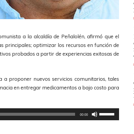
munista a la alcaldía de Peñalolén, afirmó que el
s principales; optimizar los recursos en función de
itivos probados a partir de experiencias exitosas de
va a proponer nuevos servicios comunitarios, tales
rmacia en entregar medicamentos a bajo costo para
U
00:00
t
i