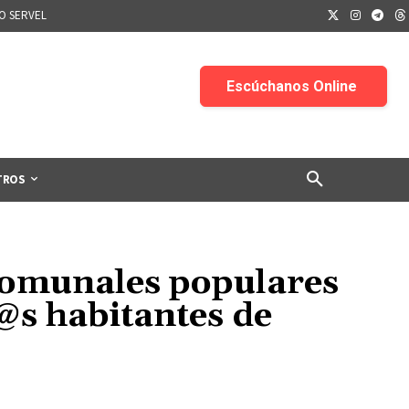
IO SERVEL
TROS
comunales populares
l@s habitantes de