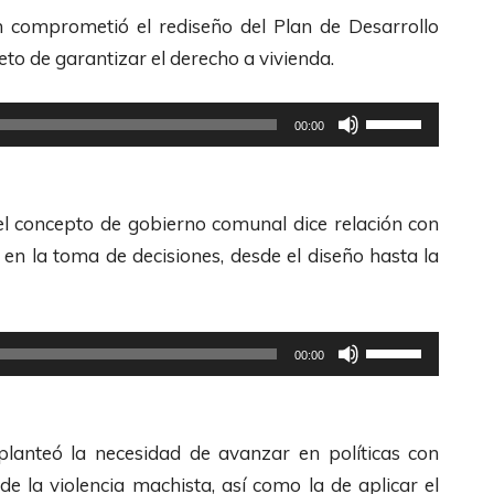
l
n comprometió el rediseño del Plan de Desarrollo
i
to de garantizar el derecho a vivienda.
z
a
U
00:00
l
t
a
i
s
l
el concepto de gobierno comunal dice relación con
t
i
 en la toma de decisiones, desde el diseño hasta la
e
z
c
a
l
l
U
00:00
a
a
t
s
s
i
d
t
l
planteó la necesidad de avanzar en políticas con
e
e
i
e la violencia machista, así como la de aplicar el