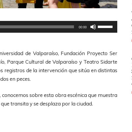
U
00:00
t
i
l
Universidad de Valparaíso, Fundación Proyecto Ser
i
o, Parque Cultural de Valparaíso y Teatro Sidarte
z
 registros de la intervención que sitúa en distintas
a
idos en peces.
l
a
me, conocemos sobre esta obra escénica que muestra
s
que transita y se desplaza por la ciudad.
t
e
c