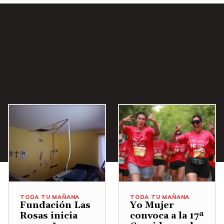
i
b
a
/
A
b
a
j
o
p
a
r
a
a
TODA TU MAÑANA
TODA TU MAÑANA
u
Fundación Las
Yo Mujer
Rosas inicia
convoca a la 17ª
m