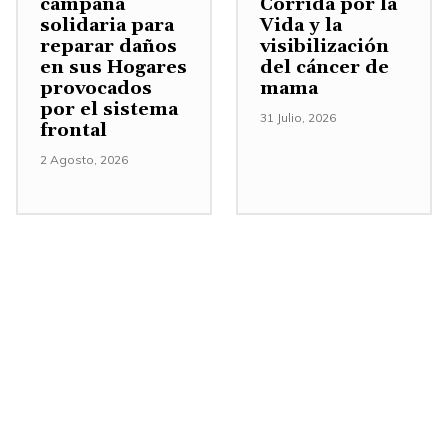
campaña
Corrida por la
e
solidaria para
Vida y la
reparar daños
visibilización
n
en sus Hogares
del cáncer de
t
provocados
mama
a
por el sistema
31 Julio, 2026
frontal
r
o
2 Agosto, 2026
d
i
s
m
i
n
u
i
r