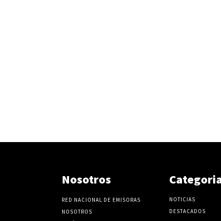
e
l
v
o
l
u
m
e
n
.
Nosotros
Categori
NOTICIAS
RED NACIONAL DE EMISORAS
DESTACADOS
NOSOTROS