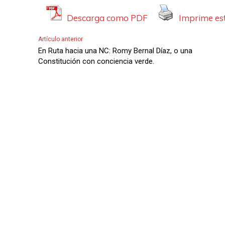
A
Descarga como PDF
Imprime est
u
d
Artículo anterior
i
En Ruta hacia una NC: Romy Bernal Díaz, o una
Constitución con conciencia verde.
o