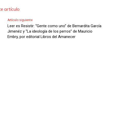
l
e artículo
a
s
Artículo siguiente
d
Leer es Resistir: “Gente como uno” de Bernardita García
Jimenéz y “La ideología de los perros” de Mauricio
e
Embry, por editorial Libros del Amanecer
F
l
e
c
h
a
s
A
r
r