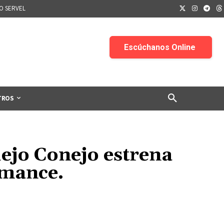
IO SERVEL
TROS
ejo Conejo estrena
rmance.