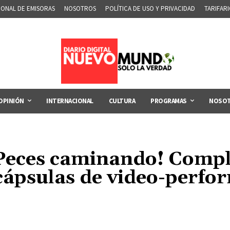
IONAL DE EMISORAS
NOSOTROS
POLÍTICA DE USO Y PRIVACIDAD
TARIFAR
OPINIÓN
INTERNACIONAL
CULTURA
PROGRAMAS
NOSO
: Peces caminando! Compl
 cápsulas de video-perfo