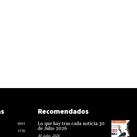
as
Recomendados
Lo que hay tras cada noticia 30
6693
de Julio 2026
5739
30 Julio, 2026