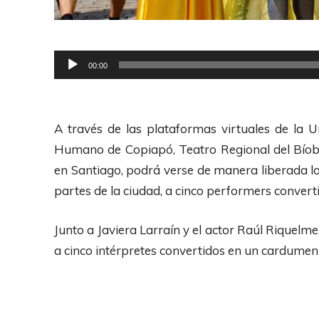
R
00:00
e
p
r
A través de las plataformas virtuales de la 
o
Humano de Copiapó, Teatro Regional del Bíobí
d
en Santiago, podrá verse de manera liberada los
u
partes de la ciudad, a cinco performers convert
c
t
Junto a Javiera Larraín y el actor Raúl Riquel
o
a cinco intérpretes convertidos en un cardumen 
r
d
e