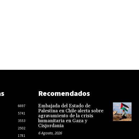
as
Recomendados
Embajada del Estado de
6697
Palestina en Chile alerta sobre
5741
agravamiento de la crisis
humanitaria en Gaza y
3553
Cisjordania
2502
6 Agosto, 2026
1781