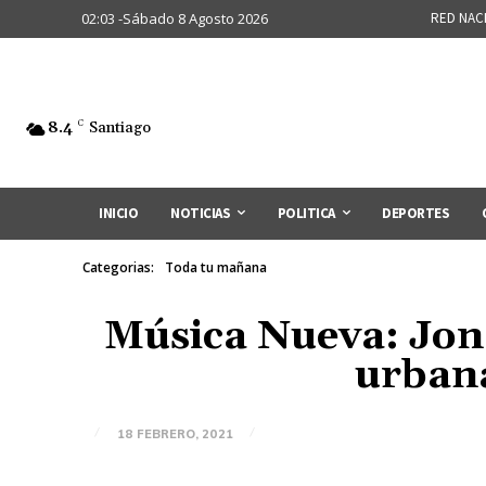
02:03 -Sábado 8 Agosto 2026
RED NAC
8.4
C
Santiago
INICIO
NOTICIAS
POLITICA
DEPORTES
Categorias:
Toda tu mañana
Música Nueva: Jona
urbana
18 FEBRERO, 2021