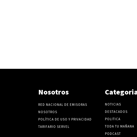
e
l
v
o
l
u
m
e
n
.
Nosotros
Categori
NOTICIAS
RED NACIONAL DE EMISORAS
DESTACADOS
NOSOTROS
POLITICA
POLÍTICA DE USO Y PRIVACIDAD
TODA TU MAÑANA
TARIFARIO SERVEL
PODCAST