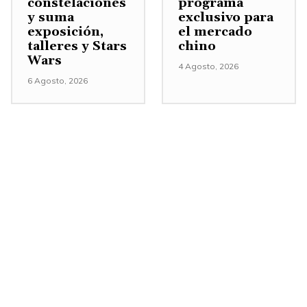
constelaciones
programa
e
y suma
exclusivo para
exposición,
el mercado
n
talleres y Stars
chino
t
Wars
4 Agosto, 2026
a
6 Agosto, 2026
r
o
d
i
s
m
i
n
u
i
r