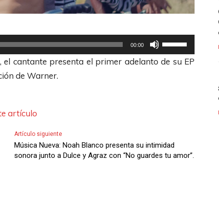
U
00:00
t
, el cantante presenta el primer adelanto de su EP
i
ución de Warner.
l
i
z
e artículo
a
Artículo siguiente
l
Música Nueva: Noah Blanco presenta su intimidad
a
sonora junto a Dulce y Agraz con “No guardes tu amor”.
s
t
e
c