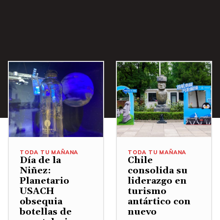
i
b
a
/
A
b
a
j
o
p
a
TODA TU MAÑANA
TODA TU MAÑANA
r
Día de la
Chile
Niñez:
consolida su
a
Planetario
liderazgo en
a
USACH
turismo
u
obsequia
antártico con
botellas de
nuevo
m