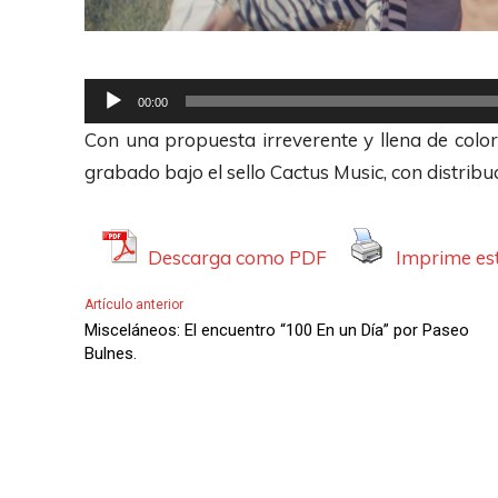
R
00:00
e
Con una propuesta irreverente y llena de color
p
grabado bajo el sello Cactus Music, con distrib
r
o
d
Descarga como PDF
Imprime est
u
Artículo anterior
c
Misceláneos: El encuentro “100 En un Día” por Paseo
t
Bulnes.
o
r
d
e