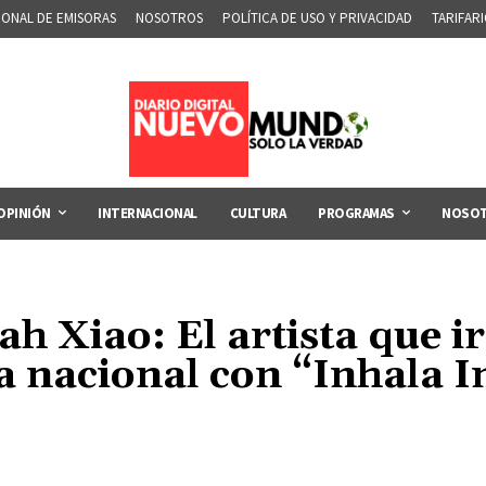
IONAL DE EMISORAS
NOSOTROS
POLÍTICA DE USO Y PRIVACIDAD
TARIFAR
OPINIÓN
INTERNACIONAL
CULTURA
PROGRAMAS
NOSO
h Xiao: El artista que i
 nacional con “Inhala I