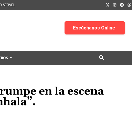
IO SERVEL
TROS
rrumpe en la escena
nhala”.