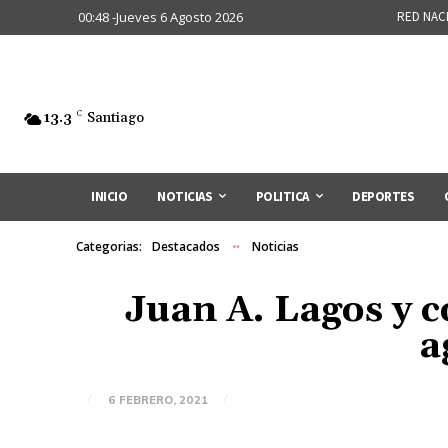
00:48 -Jueves 6 Agosto 2026
RED NAC
13.3
C
Santiago
INICIO
NOTICIAS
POLITICA
DEPORTES
Categorias:
Destacados
Noticias
Juan A. Lagos y c
a
6 FEBRERO, 2021