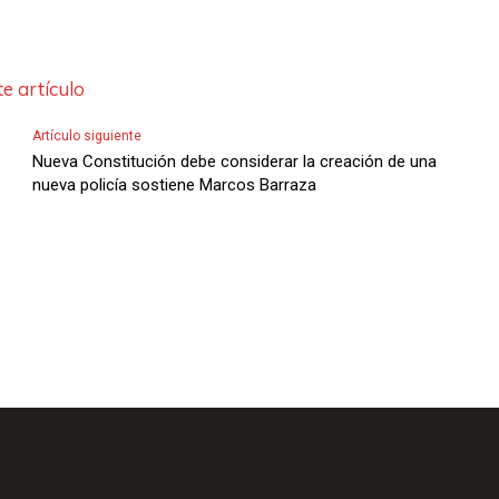
l
a
a
l
s
e artículo
a
d
s
Artículo siguiente
e
t
Nueva Constitución debe considerar la creación de una
F
nueva policía sostiene Marcos Barraza
e
l
c
e
l
c
a
h
s
a
d
s
e
A
F
r
l
r
e