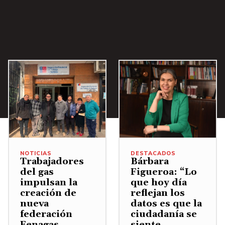
i
c
b
h
a
a
/
s
A
A
b
r
a
r
j
i
o
b
p
a
a
/
NOTICIAS
DESTACADOS
Trabajadores
Bárbara
r
A
del gas
Figueroa: “Lo
a
b
impulsan la
que hoy día
a
creación de
reflejan los
a
nueva
datos es que la
u
j
federación
ciudadanía se
m
o
Fenagas
siente