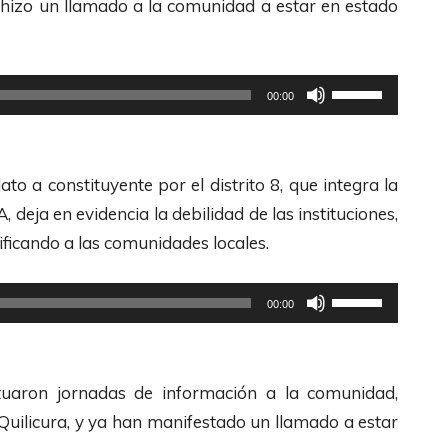
 hizo un llamado a la comunidad a estar en estado
U
00:00
t
i
l
o a constituyente por el distrito 8, que integra la
i
, deja en evidencia la debilidad de las instituciones,
z
ficando a las comunidades locales.
a
l
U
00:00
a
t
s
i
t
l
ectuaron jornadas de información a la comunidad,
e
i
Quilicura, y ya han manifestado un llamado a estar
c
z