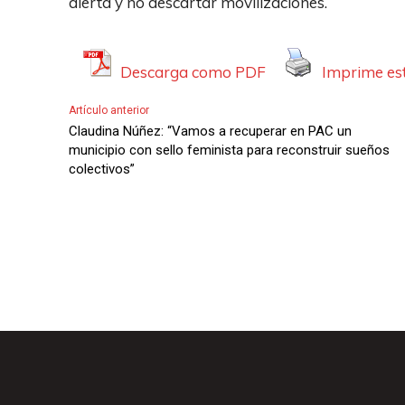
alerta y no descartar movilizaciones.
A
u
u
c
d
Descarga como PDF
Imprime est
t
i
o
Artículo anterior
o
r
Claudina Núñez: “Vamos a recuperar en PAC un
d
municipio con sello feminista para reconstruir sueños
colectivos”
e
A
u
d
i
o