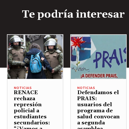
Te podría interesar
NOTICIAS
NOTICIAS
RENACE
Defendamos el
rechaza
PRAIS:
represión
usuarios del
policial a
programa de
estudiantes
salud convocan
secundarios:
a segunda
“¿Vamos a
asamblea