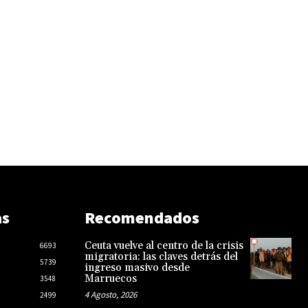
as
Recomendados
Ceuta vuelve al centro de la crisis
6693
migratoria: las claves detrás del
5739
ingreso masivo desde
Marruecos
3548
4 Agosto, 2026
2499