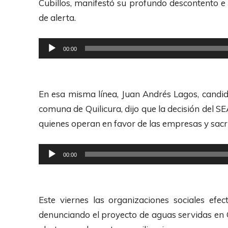
Cubillos, manifestó su profundo descontento e
de alerta.
R
00:00
e
p
r
En esa misma línea, Juan Andrés Lagos, candidat
o
comuna de Quilicura, dijo que la decisión del SEA
d
quienes operan en favor de las empresas y sacri
u
c
R
00:00
t
e
o
p
r
r
Este viernes las organizaciones sociales ef
d
o
denunciando el proyecto de aguas servidas en 
e
d