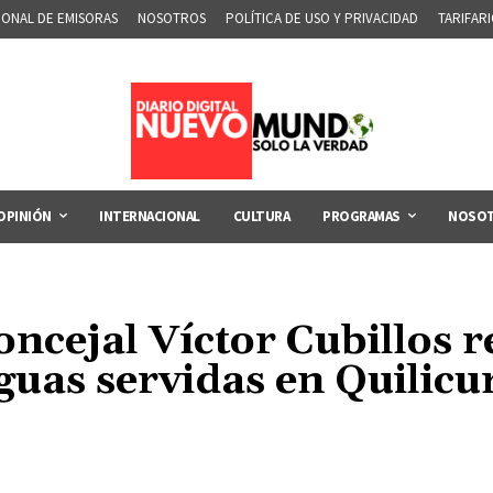
IONAL DE EMISORAS
NOSOTROS
POLÍTICA DE USO Y PRIVACIDAD
TARIFAR
OPINIÓN
INTERNACIONAL
CULTURA
PROGRAMAS
NOSO
oncejal Víctor Cubillos 
guas servidas en Quilicu