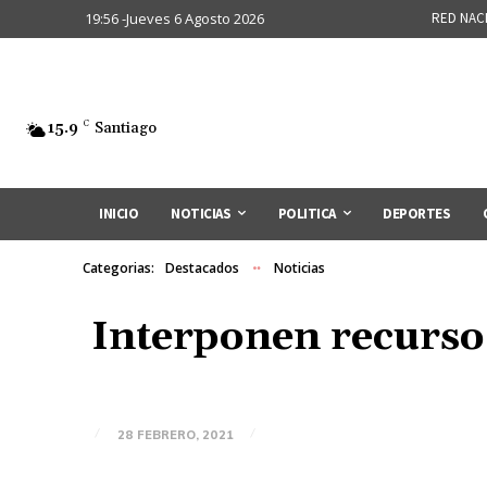
19:56 -Jueves 6 Agosto 2026
RED NAC
15.9
C
Santiago
INICIO
NOTICIAS
POLITICA
DEPORTES
Categorias:
Destacados
Noticias
Interponen recurso 
28 FEBRERO, 2021