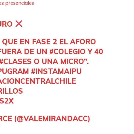
es presenciales
GURO
 QUE EN FASE 2 EL AFORO
FUERA DE UN
#COLEGIO
Y 40
#CLASES
O UNA MICRO”.
PUGRAM
#INSTAMAIPU
ACIONCENTRALCHILE
RILLOS
FS2X
RCE (@VALEMIRANDACC)