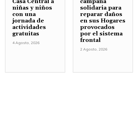
Casa Central a
campaña
e
niñas y niños
solidaria para
con una
reparar daños
n
jornada de
en sus Hogares
t
actividades
provocados
a
gratuitas
por el sistema
frontal
r
4 Agosto, 2026
o
2 Agosto, 2026
d
i
s
m
i
n
u
i
r