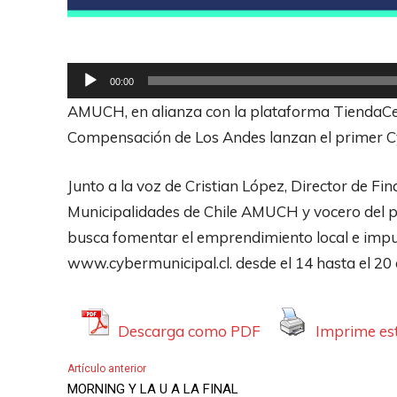
R
00:00
e
AMUCH, en alianza con la plataforma TiendaCer
p
Compensación de Los Andes lanzan el primer Cy
r
o
Junto a la voz de Cristian López, Director de Fi
d
Municipalidades de Chile AMUCH y vocero del 
u
busca fomentar el emprendimiento local e impul
c
www.cybermunicipal.cl. desde el 14 hasta el 20
t
o
Descarga como PDF
Imprime est
r
d
Artículo anterior
e
MORNING Y LA U A LA FINAL