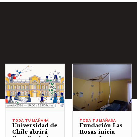
i
b
a
/
A
b
a
j
o
p
a
r
a
a
TODA TU MAÑANA
TODA TU MAÑANA
u
Universidad de
Fundación Las
Chile abrirá
Rosas inicia
m