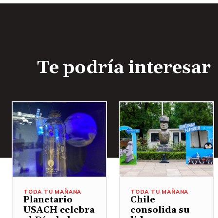
Te podría interesar
TODA TU MAÑANA
TODA TU MAÑANA
Planetario
Chile
USACH celebra
consolida su