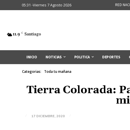
05:31 -Viernes 7 Agosto 2026
RED NAC
11.9
C
Santiago
INICIO
NOTICIAS
POLITICA
DEPORTES
Categorias:
Toda tu mañana
Tierra Colorada: P
mi
17 DICIEMBRE, 2020