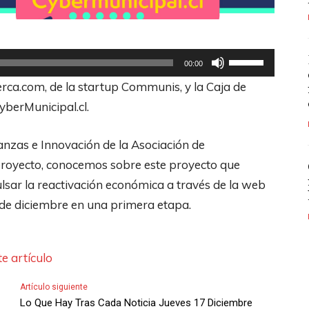
U
00:00
t
ca.com, de la startup Communis, y la Caja de
i
berMunicipal.cl.
l
i
nanzas e Innovación de la Asociación de
z
proyecto, conocemos sobre este proyecto que
a
sar la reactivación económica a través de la web
l
 de diciembre en una primera etapa.
a
s
e artículo
t
e
Artículo siguiente
c
Lo Que Hay Tras Cada Noticia Jueves 17 Diciembre