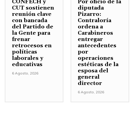
n
CONFECH y
Por oficio de la
r
A
CUT sostienen
diputada
s
t
a
b
reunión clave
Pizarro:
m
a
a
con bancada
Contraloría
a
i
del Partido de
ordena a
r
u
j
la Gente para
Carabineros
n
o
m
o
frenar
entregar
u
d
retrocesos en
antecedentes
e
p
i
políticas
por
i
n
a
laborales y
operaciones
r
s
t
educativas
estéticas de la
r
e
m
esposa del
a
a
6 Agosto, 2026
general
l
i
r
a
director
v
n
o
u
6 Agosto, 2026
o
u
d
m
l
i
i
e
u
r
s
n
m
e
m
t
e
l
i
a