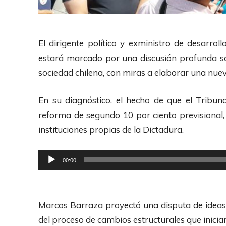
El dirigente político y exministro de desarro
estará marcado por una discusión profunda so
sociedad chilena, con miras a elaborar una nu
En su diagnóstico, el hecho de que el Tribun
reforma de segundo 10 por ciento previsional,
instituciones propias de la Dictadura.
R
00:00
e
p
r
Marcos Barraza proyectó una disputa de idea
o
del proceso de cambios estructurales que iniciará