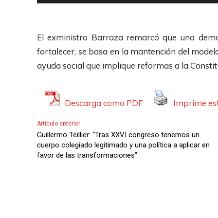
t
e
d
o
p
i
r
r
El exministro Barraza remarcó que una democ
o
d
o
fortalecer, se basa en la mantención del model
e
d
ayuda social que implique reformas a la Constit
A
u
u
c
d
Descarga como PDF
Imprime est
t
i
o
Artículo anterior
o
r
Guillermo Teillier: “Tras XXVI congreso tenemos un
d
cuerpo colegiado legitimado y una política a aplicar en
favor de las transformaciones”
e
A
u
d
i