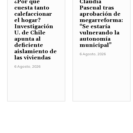
¿Por qué
Claudia
cuesta tanto
Pascual tras
calefaccionar
aprobación de
el hogar?
megarreforma:
Investigación
“Se estaría
U. de Chile
vulnerando la
apunta al
autonomía
deficiente
municipal”
aislamiento de
6 Agosto, 2026
las viviendas
6 Agosto, 2026