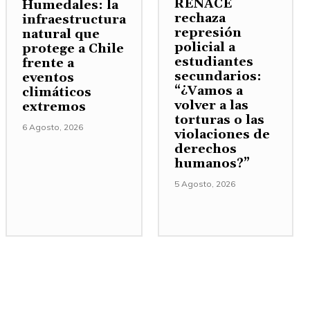
RENACE
Humedales: la
rechaza
infraestructura
represión
natural que
policial a
protege a Chile
estudiantes
frente a
secundarios:
eventos
“¿Vamos a
climáticos
volver a las
extremos
torturas o las
6 Agosto, 2026
violaciones de
derechos
humanos?”
5 Agosto, 2026