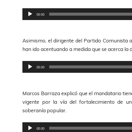
d
u
R
00:00
c
e
t
p
o
r
Asimismo, el dirigente del Partido Comunista a
r
o
han ido acentuando a medida que se acerca la di
d
d
e
u
R
00:00
A
c
e
u
t
p
d
o
r
Marcos Barraza explicó que el mandatario tiene
i
r
o
vigente por la vía del fortalecimiento de un
o
d
d
soberanía popular.
e
u
A
c
R
00:00
u