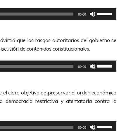
z
a
U
00:00
l
t
a
i
s
l
dvirtió que los rasgos autoritarios del gobierno se
t
i
scusión de contenidos constitucionales.
e
z
c
a
U
00:00
l
l
t
a
a
i
s
s
l
 el claro objetivo de preservar el orden económico
d
t
i
a democracia restrictiva y atentatoria contra la
e
e
z
F
c
a
l
l
l
U
00:00
e
a