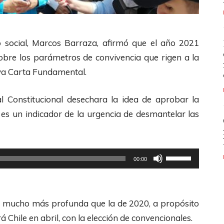
llo social, Marcos Barraza, afirmó que el año 2021
bre los parámetros de convivencia que rigen a la
eva Carta Fundamental.
al Constitucional desechara la idea de aprobar la
 es un indicador de la urgencia de desmantelar las
U
00:00
t
i
l
s mucho más profunda que la de 2020, a propósito
i
 Chile en abril, con la elección de convencionales.