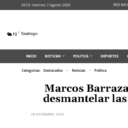
03:53 -Viernes 7 Agosto 2026
RED NAC
13
C
Santiago
INICIO
NOTICIAS
POLITICA
DEPORTES
Categorias:
Destacados
Noticias
Politica
Marcos Barraza 
desmantelar las 
29 DICIEMBRE, 2020