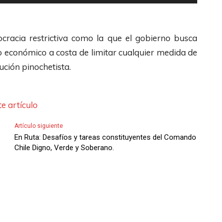
a
t
c
s
s
i
h
d
t
l
racia restrictiva como la que el gobierno busca
a
e
e
i
o económico a costa de limitar cualquier medida de
s
F
c
z
ución pinochetista.
A
l
l
a
r
e
a
l
r
c
s
e artículo
a
i
h
d
s
b
Artículo siguiente
a
e
t
En Ruta: Desafíos y tareas constituyentes del Comando
a
s
F
Chile Digno, Verde y Soberano.
e
/
A
l
c
A
r
e
l
b
r
c
a
a
i
h
s
j
b
a
d