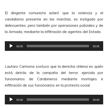
p
d
r
e
El dirigente comunista aclaró que la violencia y el
o
A
vandalismo presente en las marchas, es instigado por
d
u
delincuentes, pero también por operaciones policiales y de
u
d
la Armada, mediante la infiltración de agentes del Estado.
c
i
t
o
R
o
00:00
00:00
e
r
p
d
r
e
Lautaro Carmona sostuvo que la derecha chilena es quién
o
A
está detrás de la campaña del terror, ejercida por
d
u
funcionarios de Carabineros mediante montajes e
u
d
infiltración de sus funcionarios en la protesta social.
c
i
t
o
R
o
00:00
00:00
e
r