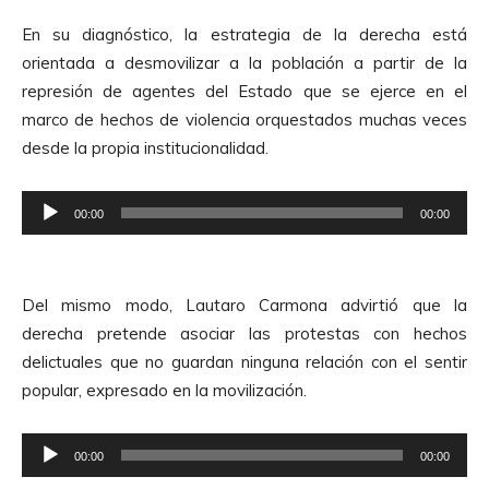
En su diagnóstico, la estrategia de la derecha está
orientada a desmovilizar a la población a partir de la
represión de agentes del Estado que se ejerce en el
marco de hechos de violencia orquestados muchas veces
desde la propia institucionalidad.
R
00:00
00:00
e
p
r
Del mismo modo, Lautaro Carmona advirtió que la
o
derecha pretende asociar las protestas con hechos
d
delictuales que no guardan ninguna relación con el sentir
u
popular, expresado en la movilización.
c
t
R
o
00:00
00:00
e
r