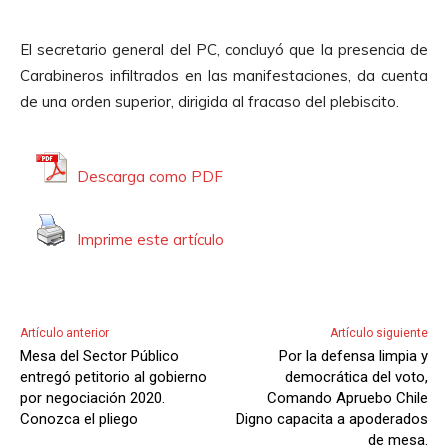
p
d
r
e
El secretario general del PC, concluyó que la presencia de
o
A
Carabineros infiltrados en las manifestaciones, da cuenta
d
u
de una orden superior, dirigida al fracaso del plebiscito.
u
d
c
i
t
o
Descarga como PDF
o
r
Imprime este artículo
d
e
A
u
Artículo anterior
Artículo siguiente
d
Mesa del Sector Público
Por la defensa limpia y
i
entregó petitorio al gobierno
democrática del voto,
o
por negociación 2020.
Comando Apruebo Chile
Conozca el pliego
Digno capacita a apoderados
de mesa.