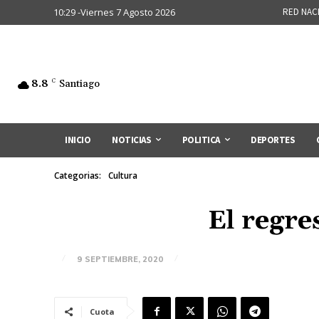
10:29 -Viernes 7 Agosto 2026
RED NAC
8.8
C
Santiago
INICIO
NOTICIAS
POLITICA
DEPORTES
Categorias:
Cultura
El regre
9 SEPTIEMBRE, 2020
Cuota