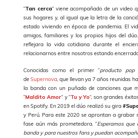
“
Tan cerca
” viene acompañado de un video q
sus hogares y, al igual que la letra de la can
estado viviendo en época de pandemia. El vid
amigos, familiares y los propios hijos del dú
reflejara la vida cotidiana durante el enci
relacionarnos entre nosotros estando encerrado
Conocidas como el primer “
producto pop 
de
Supernova
, que llevan ya 7 años reunidas h
la banda con un puñado de canciones que ma
“
Maldito Amor
” y “
Tu y Yo
”, son grandes éxit
en Spotify. En 2019 el dúo realizó su gira
#Supe
y Perú. Para este 2020 se aprontan a grabar n
fase aún más prometedora. “
Esperamos que e
banda y para nuestros fans y puedan acompañar