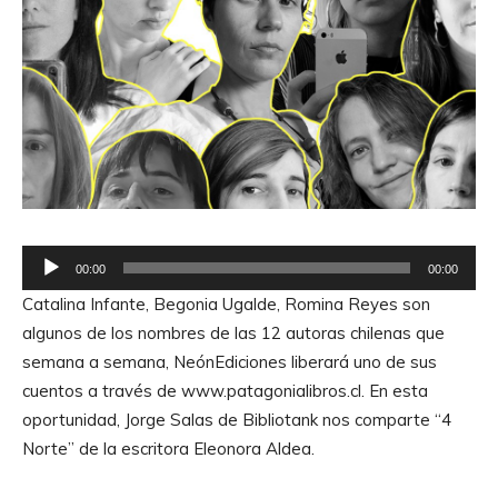
R
00:00
00:00
e
Catalina Infante, Begonia Ugalde, Romina Reyes son
p
algunos de los nombres de las 12 autoras chilenas que
r
semana a semana, NeónEdiciones liberará uno de sus
o
cuentos a través de www.patagonialibros.cl. En esta
d
oportunidad, Jorge Salas de Bibliotank nos comparte “4
u
Norte” de la escritora Eleonora Aldea.
c
t