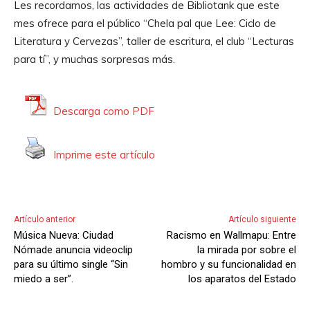
Les recordamos, las actividades de Bibliotank que este
o
mes ofrece para el público “Chela pal que Lee: Ciclo de
r
Literatura y Cervezas”, taller de escritura, el club “Lecturas
d
para tí”, y muchas sorpresas más.
e
A
u
Descarga como PDF
d
i
Imprime este artículo
o
Artículo anterior
Artículo siguiente
Música Nueva: Ciudad
Racismo en Wallmapu: Entre
Nómade anuncia videoclip
la mirada por sobre el
para su último single “Sin
hombro y su funcionalidad en
miedo a ser”.
los aparatos del Estado