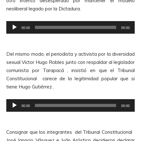
otro intento desesperado por mantener el modelo
c
i
neoliberal legado por la Dictadura.
t
o
o
R
r
00:00
00:00
e
d
p
e
r
A
Del mismo modo, el periodista y activista por la diversidad
o
u
sexual Victor Hugo Robles junto con respaldar al legislador
d
d
comunista por Tarapacá , insistió en que el Tribunal
u
i
Constitucional carece de la legitimidad popular que si
c
o
tiene Hugo Gutiérrez .
t
o
R
r
00:00
00:00
e
d
p
e
r
A
Consignar que los integrantes del Tribunal Constitucional
o
u
José Ignacio Vásquez e Iván Aróstica decidieron declarar