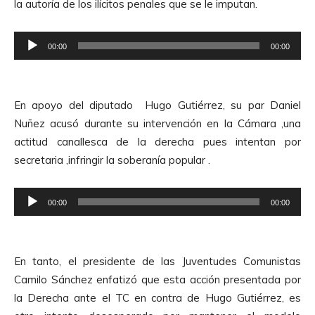
la autoría de los ilícitos penales que se le imputan.
R
00:00
00:00
e
p
r
En apoyo del diputado Hugo Gutiérrez, su par Daniel
o
Nuñez acusó durante su intervención en la Cámara ,una
d
actitud canallesca de la derecha pues intentan por
u
secretaria ,infringir la soberanía popular .
c
t
R
o
00:00
00:00
e
r
p
d
r
e
En tanto, el presidente de las Juventudes Comunistas
o
A
Camilo Sánchez enfatizó que esta acción presentada por
d
u
la Derecha ante el TC en contra de Hugo Gutiérrez, es
u
d