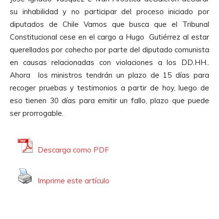
d
d
su inhabilidad y no participar del proceso iniciado por
u
i
diputados de Chile Vamos que busca que el Tribunal
c
o
Constitucional cese en el cargo a Hugo Gutiérrez al estar
t
querellados por cohecho por parte del diputado comunista
o
en causas relacionadas con violaciones a los DD.HH..
r
Ahora los ministros tendrán un plazo de 15 días para
d
recoger pruebas y testimonios a partir de hoy, luego de
e
eso tienen 30 días para emitir un fallo, plazo que puede
A
ser prorrogable.
u
d
i
Descarga como PDF
o
Imprime este artículo