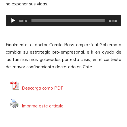
i
no exponer sus vidas.
c
o
t
R
o
00:00
00:00
e
r
p
d
r
e
Finalmente, el doctor Camilo Bass emplazó al Gobierno a
o
A
cambiar su estrategia pro-empresarial, e ir en ayuda de
d
u
las familias más golpeadas por esta crisis, en el contexto
u
d
del mayor confinamiento decretado en Chile.
c
i
t
o
o
Descarga como PDF
r
d
Imprime este artículo
e
A
u