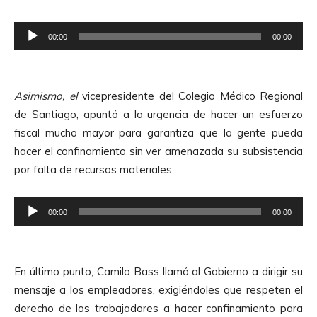
o
r
R
d
00:00
00:00
e
e
p
A
r
u
Asimismo, el
vicepresidente del Colegio Médico Regional
o
d
de Santiago, apuntó a la urgencia de hacer un esfuerzo
d
i
fiscal mucho mayor para garantiza que la gente pueda
u
o
hacer el confinamiento sin ver amenazada su subsistencia
c
por falta de recursos materiales.
t
o
R
r
00:00
00:00
e
d
p
e
r
A
En último punto, Camilo Bass llamó al Gobierno a dirigir su
o
u
mensaje a los empleadores, exigiéndoles que respeten el
d
d
derecho de los trabajadores a hacer confinamiento para
u