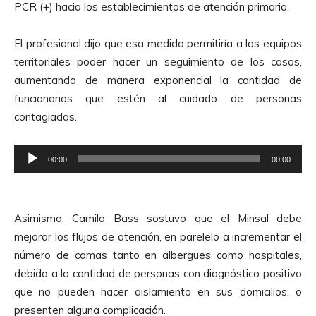
PCR (+) hacia los establecimientos de atención primaria.
El profesional dijo que esa medida permitiría a los equipos
territoriales poder hacer un seguimiento de los casos,
aumentando de manera exponencial la cantidad de
funcionarios que estén al cuidado de personas
contagiadas.
R
00:00
00:00
e
p
r
Asimismo, Camilo Bass sostuvo que el Minsal debe
o
mejorar los flujos de atención, en parelelo a incrementar el
d
número de camas tanto en albergues como hospitales,
u
debido a la cantidad de personas con diagnóstico positivo
c
que no pueden hacer aislamiento en sus domicilios, o
t
presenten alguna complicación.