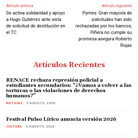
d
Artículo anterior
Artículo siguiente
i
Se activa solidaridad y apoyo
Pymes: Gran mayoría de
o
a Hugo Gutiérrez ante vista
solicitudes han sido
de solicitud de destitución en
rechazadas por los bancos;
el TC
Piñera no cumple su
promesa asegura Roberto
Rojas
Artículos Recientes
RENACE rechaza represión policial a
estudiantes secundarios: “¿Vamos a volver a las
torturas o las violaciones de derechos
humanos?”
NOTICIAS
5 AGOSTO, 2026
Festival Pulso Lírico anuncia versión 2026
CULTURA
5 AGOSTO, 2026