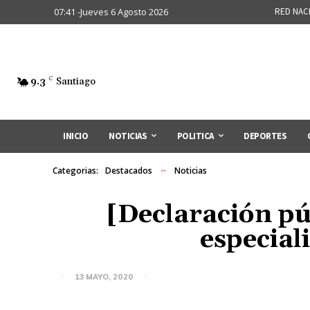
07:41 -Jueves 6 Agosto 2026
RED NAC
9.3
C
Santiago
INICIO
NOTICIAS
POLITICA
DEPORTES
Categorias:
Destacados
Noticias
[Declaración pú
especial
13 MAYO, 2020