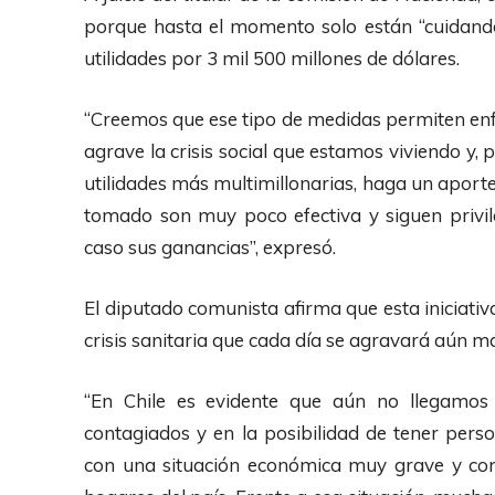
A
porque hasta el momento solo están “cuidand
u
utilidades por 3 mil 500 millones de dólares.
d
i
“Creemos que ese tipo de medidas permiten enf
o
agrave la crisis social que estamos viviendo y, 
utilidades más multimillonarias, haga un aport
tomado son muy poco efectiva y siguen privil
caso sus ganancias”, expresó.
El diputado comunista afirma que esta iniciati
crisis sanitaria que cada día se agravará aún m
“En Chile es evidente que aún no llegamo
contagiados y en la posibilidad de tener pers
con una situación económica muy grave y con 