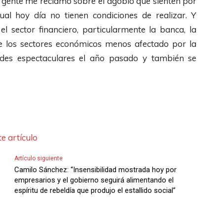
a gente me reclamó sobre el agobio que sienten por
i
al hoy día no tienen condiciones de realizar. Y
b
 sector financiero, particularmente la banca, la
a
de los sectores económicos menos afectado por la
/
dades espectaculares el año pasado y también se
A
b
a
j
o
p
e artículo
a
Artículo siguiente
r
Camilo Sánchez: “Insensibilidad mostrada hoy por
a
empresarios y el gobierno seguirá alimentando el
a
espíritu de rebeldía que produjo el estallido social”
u
m