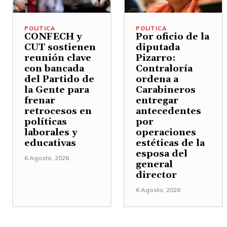
POLITICA
POLITICA
CONFECH y
Por oficio de la
CUT sostienen
diputada
reunión clave
Pizarro:
con bancada
Contraloría
del Partido de
ordena a
la Gente para
Carabineros
frenar
entregar
retrocesos en
antecedentes
políticas
por
laborales y
operaciones
educativas
estéticas de la
esposa del
6 Agosto, 2026
general
director
6 Agosto, 2026