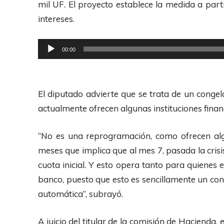
mil UF. El proyecto establece la medida a parti
intereses.
R
00:00
e
p
r
El diputado advierte que se trata de un cong
o
actualmente ofrecen algunas instituciones finan
d
u
“No es una reprogramación, como ofrecen al
c
meses que implica que al mes 7, pasada la cris
t
cuota inicial. Y esto opera tanto para quienes
o
banco, puesto que esto es sencillamente un co
r
automática”, subrayó.
d
e
A juicio del titular de la comisión de Hacienda