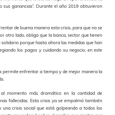
l
o sus ganancias”. Durante el año 2019 obtuvieron
a
s
rentar de buena manera esta crisis, para que no se
d
por otro lado, obliga que la banca, sector que tienen
e
e solidario porque hasta ahora las medidas que han
F
egiando los pagos y cuidando su negocio, en este
l
e
c
va permite enfrentar a tiempo y de mejor manera la
h
ás.
a
s
s al momento más dramático en la cantidad de
A
onas fallecidas. Esta crisis ya se empalmó también
r
una crisis social que está golpeando a todos los
r