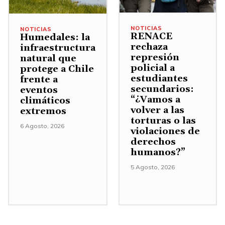
e
l
NOTICIAS
NOTICIAS
v
RENACE
Humedales: la
rechaza
infraestructura
o
represión
natural que
l
policial a
protege a Chile
estudiantes
u
frente a
secundarios:
eventos
m
“¿Vamos a
climáticos
e
volver a las
extremos
torturas o las
n
6 Agosto, 2026
violaciones de
.
derechos
humanos?”
5 Agosto, 2026