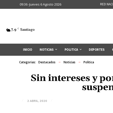
09:36 -Jueves 6 Agosto 2026
RED NAC
7.9
C
Santiago
INICIO
NOTICIAS
POLITICA
DEPORTES
Categorias:
Destacados
Noticias
Politica
Sin intereses y p
suspen
2 ABRIL, 2020