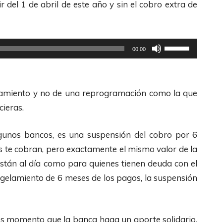
r del 1 de abril de este año y sin el cobro extra de
U
00:00
t
i
l
elamiento y no de una reprogramación como la que
i
cieras.
z
a
gunos bancos, es una suspensión del cobro por 6
l
is te cobran, pero exactamente el mismo valor de la
a
 están al día como para quienes tienen deuda con el
s
ngelamiento de 6 meses de los pagos, la suspensión
t
e
c
, es momento que la banca haga un aporte solidario,