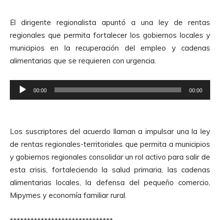
p
A
r
u
El dirigente regionalista apuntó a una ley de rentas
o
d
regionales que permita fortalecer los gobiernos locales y
d
i
municipios en la recuperación del empleo y cadenas
u
o
alimentarias que se requieren con urgencia.
c
t
R
o
00:00
00:00
e
r
p
d
r
e
Los suscriptores del acuerdo llaman a impulsar una la ley
o
A
de rentas regionales-territoriales que permita a municipios
d
u
y gobiernos regionales consolidar un rol activo para salir de
u
d
esta crisis, fortaleciendo la salud primaria, las cadenas
c
i
alimentarias locales, la defensa del pequeño comercio,
t
o
Mipymes y economía familiar rural.
o
r