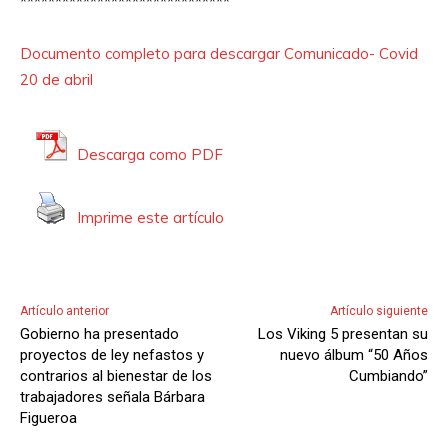
******************************
d
e
Documento completo para descargar Comunicado- Covid
A
20 de abril
u
d
i
Descarga como PDF
o
Imprime este artículo
Artículo anterior
Artículo siguiente
Gobierno ha presentado
Los Viking 5 presentan su
proyectos de ley nefastos y
nuevo álbum “50 Años
contrarios al bienestar de los
Cumbiando”
trabajadores señala Bárbara
Figueroa