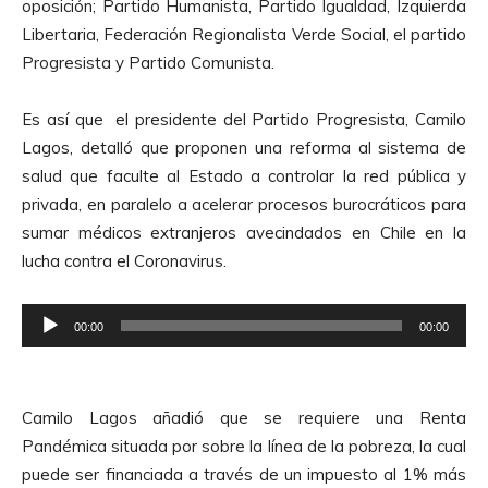
oposición; Partido Humanista, Partido Igualdad, Izquierda
Libertaria, Federación Regionalista Verde Social, el partido
Progresista y Partido Comunista.
Es así que el presidente del Partido Progresista, Camilo
Lagos, detalló que proponen una reforma al sistema de
salud que faculte al Estado a controlar la red pública y
privada, en paralelo a acelerar procesos burocráticos para
sumar médicos extranjeros avecindados en Chile en la
lucha contra el Coronavirus.
R
00:00
00:00
e
p
r
Camilo Lagos añadió que se requiere una Renta
o
Pandémica situada por sobre la línea de la pobreza, la cual
d
puede ser financiada a través de un impuesto al 1% más
u