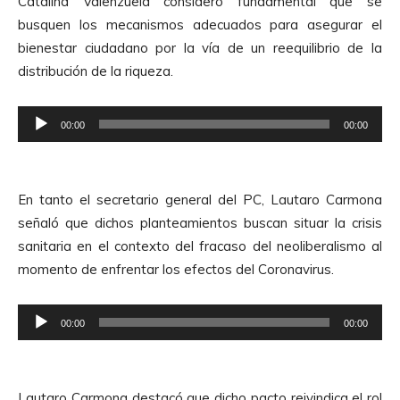
Catalina Valenzuela consideró fundamental que se
o
A
busquen los mecanismos adecuados para asegurar el
d
u
bienestar ciudadano por la vía de un reequilibrio de la
u
d
distribución de la riqueza.
c
i
t
o
R
o
00:00
00:00
e
r
p
d
r
e
En tanto el secretario general del PC, Lautaro Carmona
o
A
señaló que dichos planteamientos buscan situar la crisis
d
u
sanitaria en el contexto del fracaso del neoliberalismo al
u
d
momento de enfrentar los efectos del Coronavirus.
c
i
t
o
R
o
00:00
00:00
e
r
p
d
r
e
Lautaro Carmona destacó que dicho pacto reivindica el rol