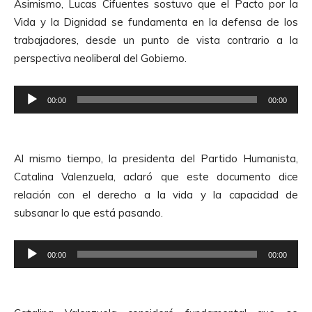
A
Asimismo, Lucas Cifuentes sostuvo que el Pacto por la
o
u
Vida y la Dignidad se fundamenta en la defensa de los
d
d
trabajadores, desde un punto de vista contrario a la
u
i
perspectiva neoliberal del Gobierno.
c
o
t
R
o
00:00
00:00
e
r
p
d
r
e
Al mismo tiempo, la presidenta del Partido Humanista,
o
A
Catalina Valenzuela, aclaró que este documento dice
d
u
relación con el derecho a la vida y la capacidad de
u
d
subsanar lo que está pasando.
c
i
t
o
R
o
00:00
00:00
e
r
p
d
r
e