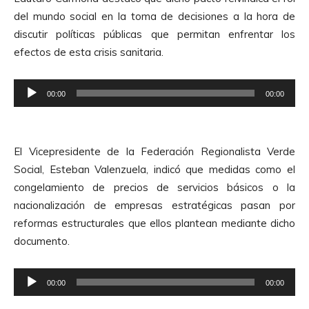
o
A
del mundo social en la toma de decisiones a la hora de
d
u
discutir políticas públicas que permitan enfrentar los
u
d
efectos de esta crisis sanitaria.
c
i
t
o
R
o
00:00
00:00
e
r
p
d
r
e
El Vicepresidente de la Federación Regionalista Verde
o
A
Social, Esteban Valenzuela, indicó que medidas como el
d
u
congelamiento de precios de servicios básicos o la
u
d
nacionalización de empresas estratégicas pasan por
c
i
reformas estructurales que ellos plantean mediante dicho
t
o
documento.
o
r
R
d
00:00
00:00
e
e