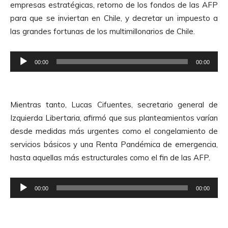
d
empresas estratégicas, retorno de los fondos de las AFP
u
i
para que se inviertan en Chile, y decretar un impuesto a
c
o
las grandes fortunas de los multimillonarios de Chile.
t
o
R
r
00:00
00:00
e
d
p
e
r
A
Mientras tanto, Lucas Cifuentes, secretario general de
o
u
Izquierda Libertaria, afirmó que sus planteamientos varían
d
d
desde medidas más urgentes como el congelamiento de
u
i
servicios básicos y una Renta Pandémica de emergencia,
c
o
hasta aquellas más estructurales como el fin de las AFP.
t
o
R
r
00:00
00:00
e
d
p
e
r