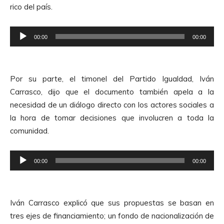
rico del país.
c
t
R
o
00:00
00:00
e
r
p
d
r
e
Por su parte, el timonel del Partido Igualdad, Iván
o
A
Carrasco, dijo que el documento también apela a la
d
u
necesidad de un diálogo directo con los actores sociales a
u
d
la hora de tomar decisiones que involucren a toda la
c
i
comunidad.
t
o
o
R
r
00:00
00:00
e
d
p
e
r
A
Iván Carrasco explicó que sus propuestas se basan en
o
u
tres ejes de financiamiento; un fondo de nacionalización de
d