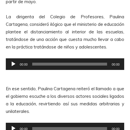
partir de mayo.
La dirigenta del Colegio de Profesores, Paulina
Cartagena, consideró ilógico que el ministerio de educación
plantee el distanciamiento al interior de las escuelas,
tratándose de una acción que cuesta mucho llevar a cabo
en la práctica tratándose de niños y adolescentes.
R
00:00
00:00
e
p
r
En ese sentido, Paulina Cartagena reiteró el llamado a que
o
el gobierno escuche a los diversos actores sociales ligados
d
a la educación, revirtiendo así sus medidas arbitrarias y
u
unilaterales.
c
t
R
o
00:00
00:00