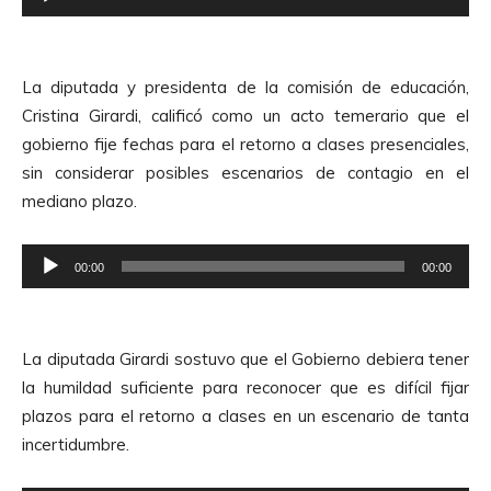
e
r
p
d
r
e
La diputada y presidenta de la comisión de educación,
o
A
Cristina Girardi, calificó como un acto temerario que el
d
u
gobierno fije fechas para el retorno a clases presenciales,
u
d
sin considerar posibles escenarios de contagio en el
c
i
mediano plazo.
t
o
o
R
r
00:00
00:00
e
d
p
e
r
A
La diputada Girardi sostuvo que el Gobierno debiera tener
o
u
la humildad suficiente para reconocer que es difícil fijar
d
d
plazos para el retorno a clases en un escenario de tanta
u
i
incertidumbre.
c
o
t