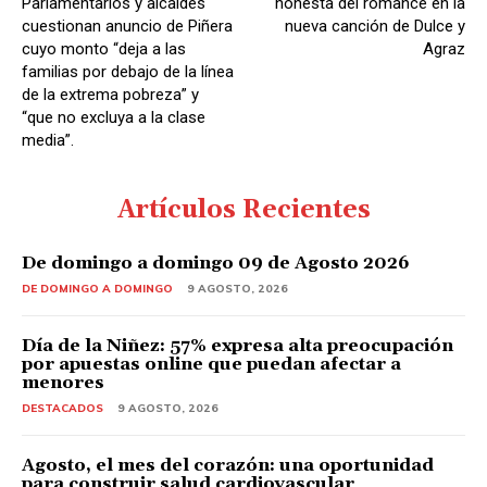
Parlamentarios y alcaldes
honesta del romance en la
o
cuestionan anuncio de Piñera
nueva canción de Dulce y
cuyo monto “deja a las
Agraz
familias por debajo de la línea
de la extrema pobreza” y
“que no excluya a la clase
media”.
Artículos Recientes
De domingo a domingo 09 de Agosto 2026
DE DOMINGO A DOMINGO
9 AGOSTO, 2026
Día de la Niñez: 57% expresa alta preocupación
por apuestas online que puedan afectar a
menores
DESTACADOS
9 AGOSTO, 2026
Agosto, el mes del corazón: una oportunidad
para construir salud cardiovascular