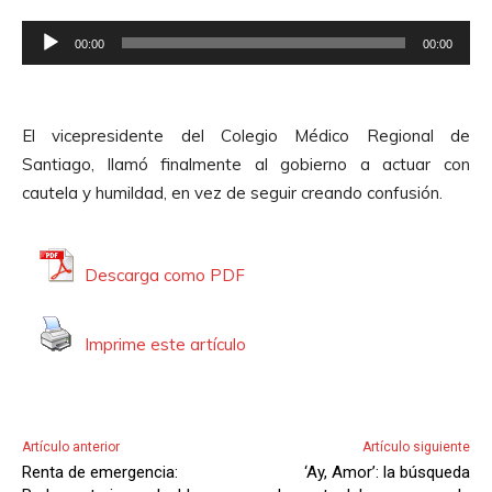
o
t
R
o
00:00
00:00
e
r
p
d
r
e
El vicepresidente del Colegio Médico Regional de
o
A
Santiago, llamó finalmente al gobierno a actuar con
d
u
cautela y humildad, en vez de seguir creando confusión.
u
d
c
i
t
o
Descarga como PDF
o
r
Imprime este artículo
d
e
A
u
Artículo anterior
Artículo siguiente
d
Renta de emergencia:
‘Ay, Amor’: la búsqueda
i