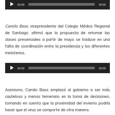
R
o
00:00
00:00
e
r
p
d
r
e
Camilo Bass
, vicepresidente del Colegio Médico Regional
o
A
de Santiago, afirmó que la propuesta de retomar las
d
u
clases presenciales a partir de mayo se traduce en una
u
d
falta de coordinación entre la presidencia y los diferentes
c
i
ministerios.
t
o
o
R
r
00:00
00:00
e
d
p
e
r
A
Asimismo, Camilo Bass emplazó al gobierno a ser más
o
u
cauteloso y menos temerario en la toma de decisiones,
d
d
tomando en cuenta que la proximidad del invierno podría
u
i
hacer que el virus se comporte de otra manera.
c