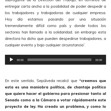
entregar carta ancha a la posibilidad de poder despedir a
los trabajadores y trabajadoras de cualquier empresa.
Hoy día estamos pasando por una situación
tremendamente difícil como país y donde todos los
sectores han llamado a la solidaridad, sin embargo esta
directora ha dicho que pueden despedirse trabajadores, a
cualquier evento y bajo cualquier circunstancia”.
R
00:00
00:00
e
p
r
En este sentido, Sepúlveda recalcó que
“creemos que
o
esta es una maniobra política, de chantaje político
d
que quiere hacer el gobierno para presionar tanto al
u
Senado como a la Cámara a votar rápidamente este
c
proyecto de ley. Ha creado un problema, y como lo
t