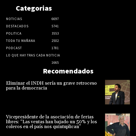
Categorias
NOTICIAS
6697
DESTACADOS
5741
POLITICA
3553
TODA TU MAÑANA
2502
PODCAST
1781
LO QUE HAY TRAS CADA NOTICIA
1665
Recomendados
Eliminar el INDH sería un grave retroceso
para la democracia
Vicepresidente de la asociación de ferias
libres: “Las ventas han bajado un 50% y los
coleros en el país nos quintuplican”