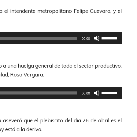
l
tra el intendente metropolitano Felipe Guevara, y el
i
z
a
U
00:00
l
t
a
i
s
l
 a una huelga general de todo el sector productivo,
t
i
salud, Rosa Vergara.
e
z
c
a
U
00:00
l
l
t
a
a
i
s
s
l
 aseveró que el plebiscito del día 26 de abril es el
d
t
i
y está a la deriva.
e
e
z