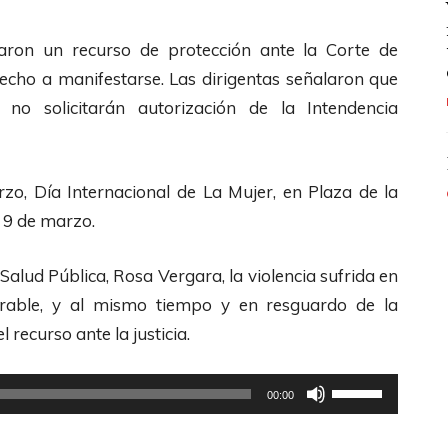
taron un recurso de protección ante la Corte de
echo a manifestarse. Las dirigentas señalaron que
 solicitarán autorización de la Intendencia
o, Día Internacional de La Mujer, en Plaza de la
s 9 de marzo.
 Salud Pública, Rosa Vergara, la violencia sufrida en
erable, y al mismo tiempo y en resguardo de la
 recurso ante la justicia.
U
00:00
t
i