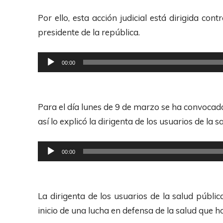
r
Por ello, esta acción judicial está dirigida con
o
presidente de la república.
d
u
R
00:00
c
e
t
p
o
r
Para el día lunes de 9 de marzo se ha convocado
r
o
así lo explicó la dirigenta de los usuarios de la 
d
d
e
u
R
00:00
A
c
e
u
t
p
d
o
r
La dirigenta de los usuarios de la salud pública
i
r
o
inicio de una lucha en defensa de la salud que ho
o
d
d