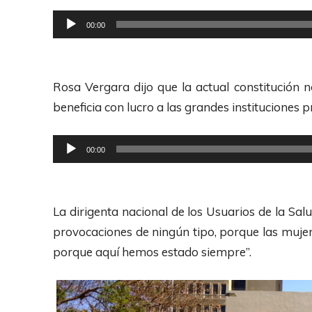
e
u
R
00:00
A
c
e
u
t
p
d
o
r
Rosa Vergara dijo que la actual constitución no
i
r
o
beneficia con lucro a las grandes instituciones 
o
d
d
e
u
R
00:00
A
c
e
u
t
p
d
o
r
La dirigenta nacional de los Usuarios de la Sa
i
r
o
provocaciones de ningún tipo, porque las mu
o
d
d
porque aquí hemos estado siempre”.
e
u
A
c
u
t