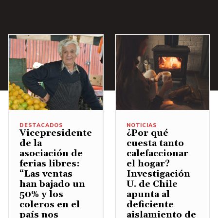
u
r
s
t
a
m
e
m
a
a
e
l
i
r
u
n
v
n
o
m
.
o
u
d
e
l
i
i
n
u
r
s
t
m
e
m
a
e
l
i
r
NOTICIAS
DESTACADOS
n
¿Por qué
Vicepresidente
v
n
o
cuesta tanto
de la
.
o
u
calefaccionar
d
asociación de
l
el hogar?
ferias libres:
i
i
Investigación
“Las ventas
u
r
s
U. de Chile
han bajado un
m
e
apunta al
50% y los
m
deficiente
coleros en el
e
l
i
aislamiento de
país nos