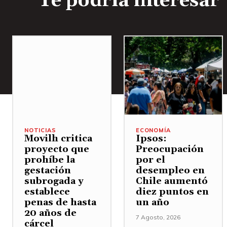
Te podría interesar
NOTICIAS
ECONOMÍA
Movilh critica
Ipsos:
proyecto que
Preocupación
prohíbe la
por el
gestación
desempleo en
subrogada y
Chile aumentó
establece
diez puntos en
penas de hasta
un año
20 años de
7 Agosto, 2026
cárcel