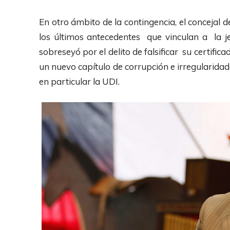
p
d
r
En otro ámbito de la contingencia, el concejal 
e
o
los últimos antecedentes que vinculan a la j
A
d
sobreseyó por el delito de falsificar su certific
u
u
un nuevo capítulo de corrupción e irregularida
d
c
en particular la UDI.
i
t
o
o
r
d
e
A
u
d
i
o