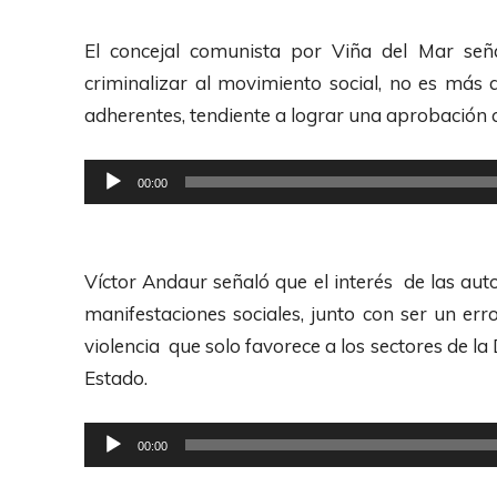
p
r
El concejal comunista por Viña del Mar señ
o
criminalizar al movimiento social, no es más 
d
adherentes, tendiente a lograr una aprobación c
u
c
R
00:00
t
e
o
p
r
r
Víctor Andaur señaló que el interés de las auto
d
o
manifestaciones sociales, junto con ser un err
e
d
violencia que solo favorece a los sectores de l
A
u
Estado.
u
c
d
t
R
00:00
i
o
e
o
r