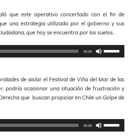
i
l
aló que este operativo concertado con el fin de
i
que una estrategia utilizada por el gobierno y sus
z
iudadana, que hoy se encuentra por los suelos.
a
l
U
00:00
a
t
s
i
t
l
ridades de aislar el Festival de Viña del Mar de las
e
i
or, podría ocasionar una situación de frustración y
c
z
a Derecha que buscan propiciar en Chile un Golpe de
l
a
a
l
s
a
U
00:00
d
s
t
e
t