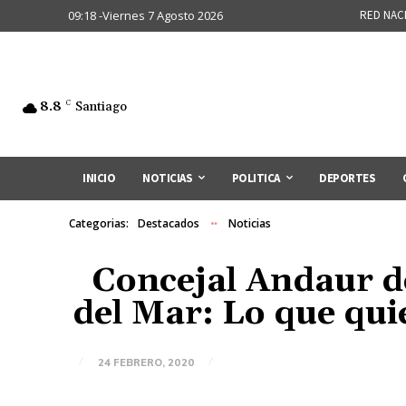
09:18 -Viernes 7 Agosto 2026
RED NAC
8.8
C
Santiago
INICIO
NOTICIAS
POLITICA
DEPORTES
Categorias:
Destacados
Noticias
Concejal Andaur de
del Mar: Lo que quie
24 FEBRERO, 2020