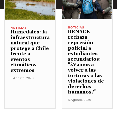
u
i
o
m
r
d
e
e
i
n
l
NOTICIAS
NOTICIAS
s
RENACE
Humedales: la
.
v
m
rechaza
infraestructura
represión
natural que
o
i
policial a
protege a Chile
l
n
estudiantes
frente a
u
secundarios:
eventos
u
“¿Vamos a
climáticos
m
i
volver a las
extremos
e
r
torturas o las
6 Agosto, 2026
violaciones de
n
e
derechos
.
l
humanos?”
v
5 Agosto, 2026
o
l