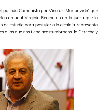
i
F
e
l
del partido Comunista por Viña del Mar advirtió que
l
c
i
efa comunal Virginia Reginato con la jueza que la
e
l
z
ado de estudio para postular a la alcaldía, representa
c
a
a
des a las que nos tiene acostumbrados la Derecha y
h
s
l
a
d
a
s
e
s
A
F
t
r
l
e
r
e
c
i
c
l
b
h
a
a
a
s
/
s
d
A
A
e