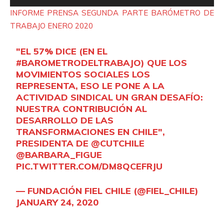
e
u
INFORME PRENSA
SEGUNDA PARTE BARÓMETRO DE
p
c
TRABAJO ENERO 2020
r
t
o
o
"EL 57% DICE (EN EL
d
#BAROMETRODELTRABAJO
) QUE LOS
r
u
MOVIMIENTOS SOCIALES LOS
d
c
REPRESENTA, ESO LE PONE A LA
e
t
ACTIVIDAD SINDICAL UN GRAN DESAFÍO:
A
NUESTRA CONTRIBUCIÓN AL
o
u
DESARROLLO DE LAS
r
d
TRANSFORMACIONES EN CHILE",
d
i
PRESIDENTA DE
@CUTCHILE
e
@BARBARA_FIGUE
o
A
PIC.TWITTER.COM/DM8QCEFRJU
u
d
— FUNDACIÓN FIEL CHILE (@FIEL_CHILE)
i
JANUARY 24, 2020
o