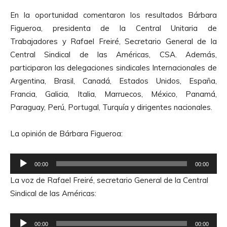
En la oportunidad comentaron los resultados Bárbara
Figueroa, presidenta de la Central Unitaria de
Trabajadores y Rafael Freiré, Secretario General de la
Central Sindical de las Américas, CSA. Además,
participaron las delegaciones sindicales Internacionales de
Argentina, Brasil, Canadá, Estados Unidos, España,
Francia, Galicia, Italia, Marruecos, México, Panamá,
Paraguay, Perú, Portugal, Turquía y dirigentes nacionales.
La opinión de Bárbara Figueroa:
R
00:00
00:00
e
La voz de Rafael Freiré, secretario General de la Central
p
Sindical de las Américas:
r
o
R
d
00:00
00:00