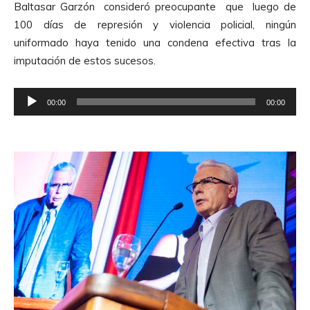
Baltasar Garzón consideró preocupante que luego de
o
100 días de represión y violencia policial, ningún
d
uniformado haya tenido una condena efectiva tras la
u
imputación de estos sucesos.
c
t
R
o
00:00
00:00
e
r
p
d
r
e
o
A
d
u
u
d
c
i
t
o
o
r
d