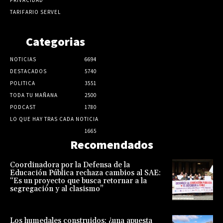
PRIVACIDAD
TARIFARIO SERVEL
Categorias
NOTICIAS
6694
DESTACADOS
5740
POLITICA
3551
TODA TU MAÑANA
2500
PODCAST
1780
LO QUE HAY TRAS CADA NOTICIA
1665
Recomendados
Coordinadora por la Defensa de la
Educación Pública rechaza cambios al SAE:
“Es un proyecto que busca retornar a la
segregación y al clasismo”
Los humedales construidos: ¿una apuesta