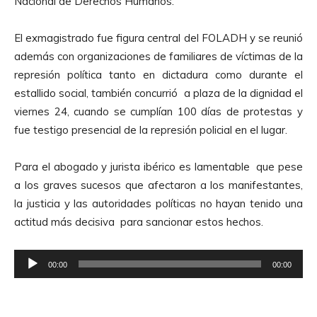
Nacional de Derechos Humanos.
El exmagistrado fue figura central del FOLADH y se reunió
además con organizaciones de familiares de víctimas de la
represión política tanto en dictadura como durante el
estallido social, también concurrió a plaza de la dignidad el
viernes 24, cuando se cumplían 100 días de protestas y
fue testigo presencial de la represión policial en el lugar.
Para el abogado y jurista ibérico es lamentable que pese
a los graves sucesos que afectaron a los manifestantes,
la justicia y las autoridades políticas no hayan tenido una
actitud más decisiva para sancionar estos hechos.
R
00:00
00:00
e
p
r