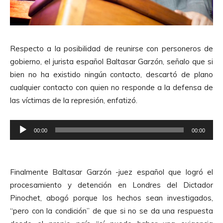
e
A
u
d
Respecto a la posibilidad de reunirse con personeros de
i
gobierno, el jurista español Baltasar Garzón, señalo que si
o
bien no ha existido ningún contacto, descartó de plano
cualquier contacto con quien no responde a la defensa de
las víctimas de la represión, enfatizó.
R
00:00
00:00
e
p
r
Finalmente Baltasar Garzón -juez español que logró el
o
procesamiento y detención en Londres del Dictador
d
Pinochet, abogó porque los hechos sean investigados,
u
“pero con la condición” de que si no se da una respuesta
c