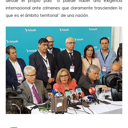
desde el propio país “sí puede haber una exigencia
t
internacional ante crímenes que claramente trascienden lo
o
que es el ámbito territorial” de una nación.
r
d
e
A
u
d
i
o