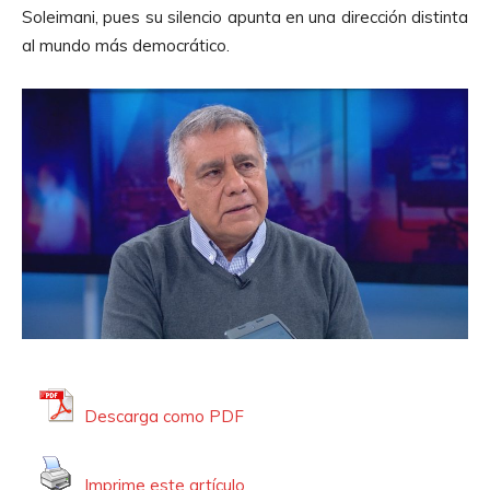
d
u
Soleima
ni, pues
su silencio apunta en una dirección distinta
u
d
al mundo más democrático.
c
i
t
o
o
r
d
e
A
u
d
i
o
Descarga como PDF
Imprime este artículo