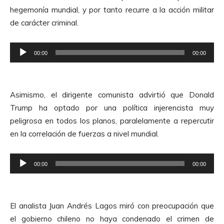
d
u
hegemonía mundial, y por tanto recurre a la acción militar
u
d
de carácter criminal.
c
i
t
o
R
o
00:00
00:00
e
r
p
d
r
e
Asimismo, el dirigente comunista advirtió que Donald
o
A
Trump ha optado por una política injerencista muy
d
u
peligrosa en todos los planos, paralelamente a repercutir
u
d
en la correlación de fuerzas a nivel mundial.
c
i
t
o
R
o
00:00
00:00
e
r
p
d
r
e
El analista Juan Andrés Lagos miró con preocupación que
o
A
el gobierno chileno no haya condenado el crimen de