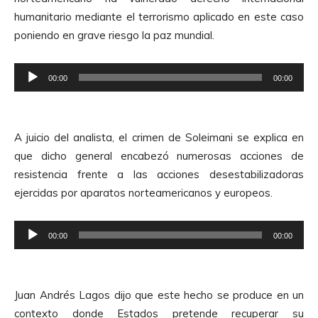
humanitario mediante el terrorismo aplicado en este caso
poniendo en grave riesgo la paz mundial.
R
00:00
00:00
e
p
r
A juicio del analista,
el crimen de Soleimani se explica en
o
que dicho general encabezó numerosas acciones de
d
resistencia frente a las acciones desestabilizadoras
u
ejercidas por aparatos norteamericanos y europeos.
c
t
R
o
00:00
00:00
e
r
p
d
r
e
Juan Andrés Lagos dijo que este hecho se produce en un
o
A
contexto donde Estados pretende recuperar su