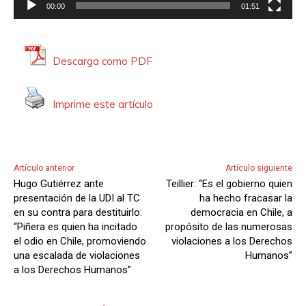
00:00
01:51
t
o
r
Descarga como PDF
d
e
V
Imprime este artículo
i
d
e
Artículo anterior
Artículo siguiente
o
Hugo Gutiérrez ante
Teillier: “Es el gobierno quien
presentación de la UDI al TC
ha hecho fracasar la
en su contra para destituirlo:
democracia en Chile, a
“Piñera es quien ha incitado
propósito de las numerosas
el odio en Chile, promoviendo
violaciones a los Derechos
una escalada de violaciones
Humanos”
a los Derechos Humanos”