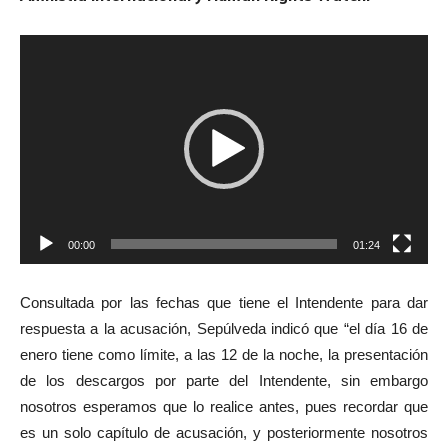
R
e
p
r
o
d
u
c
00:00
01:24
t
o
Consultada por las fechas que tiene el Intendente para dar
r
respuesta a la acusación, Sepúlveda indicó que “el día 16 de
d
enero tiene como límite, a las 12 de la noche, la presentación
e
de los descargos por parte del Intendente, sin embargo
V
nosotros esperamos que lo realice antes, pues recordar que
i
es un solo capítulo de acusación, y posteriormente nosotros
d